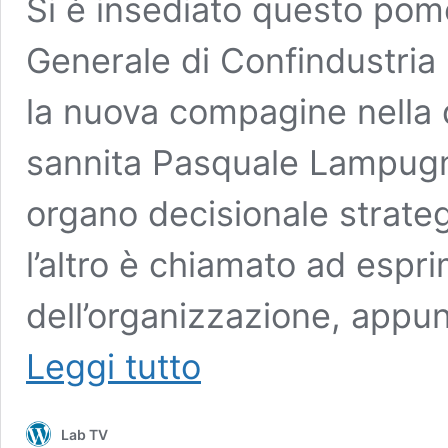
Si è insediato questo pome
Generale di Confindustria 
la nuova compagine nella q
sannita Pasquale Lampugna
organo decisionale strategi
l’altro è chiamato ad espr
dell’organizzazione, app
Il
Leggi tutto
sannita
Pasquale
Lampugnale
Lab TV
eletto