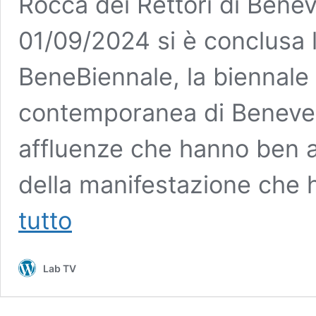
Rocca dei Rettori di Benev
01/09/2024 si è conclusa l
BeneBiennale, la biennale 
contemporanea di Beneven
affluenze che hanno ben ac
della manifestazione che 
Vince
tutto
la
sensibilità
alla
Lab TV
VI
edizione
della
Biennale