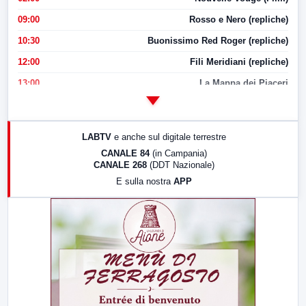
09:00
Rosso e Nero (repliche)
10:30
Buonissimo Red Roger (repliche)
12:00
Fili Meridiani (repliche)
13:00
La Mappa dei Piaceri
14:00
LabNews
17:00
LabNews (replica)
LABTV
e anche sul digitale terrestre
18:30
Di Faccia e di Profilo (repliche)
CANALE 84
(in Campania)
CANALE 268
(DDT Nazionale)
19:30
LabNews (Diretta)
E sulla nostra
APP
21:00
Free Sport
23:00
LabNews (replica)