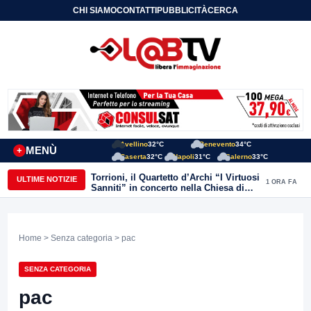
CHI SIAMO
CONTATTI
PUBBLICITÀ
CERCA
Avellino
32°C
Benevento
34°C
MENÙ
+
Caserta
32°C
Napoli
31°C
Salerno
33°C
Torrioni, il Quartetto d’Archi “I Virtuosi
ULTIME NOTIZIE
1 ORA FA
Sanniti” in concerto nella Chiesa di
San Michele Arcangelo
Home
>
Senza categoria
> pac
SENZA CATEGORIA
pac