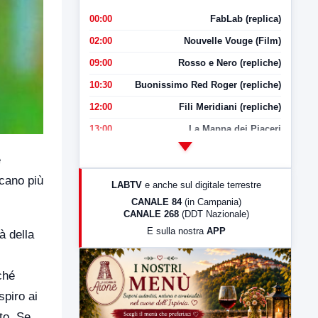
00:00
FabLab (replica)
02:00
Nouvelle Vouge (Film)
09:00
Rosso e Nero (repliche)
10:30
Buonissimo Red Roger (repliche)
12:00
Fili Meridiani (repliche)
13:00
La Mappa dei Piaceri
14:00
LabNews
e
17:00
LabNews (replica)
icano più
LABTV
e anche sul digitale terrestre
18:30
Di Faccia e di Profilo (repliche)
CANALE 84
(in Campania)
CANALE 268
(DDT Nazionale)
19:30
LabNews (Diretta)
E sulla nostra
APP
à della
21:00
Free Sport
23:00
LabNews (replica)
ché
spiro ai
to. Se