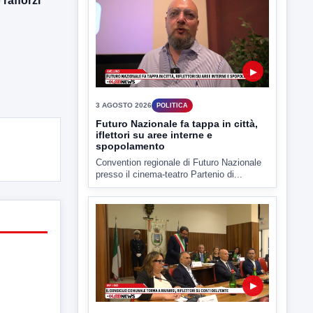
rafforzi
È scontro sulla bontà del “Ferragosto
avellinese” tra gli ex...
▶
3 AGOSTO 2026
POLITICA
Futuro Nazionale fa tappa in città,
iflettori su aree interne e
spopolamento
Convention regionale di Futuro Nazionale
presso il cinema-teatro Partenio di...