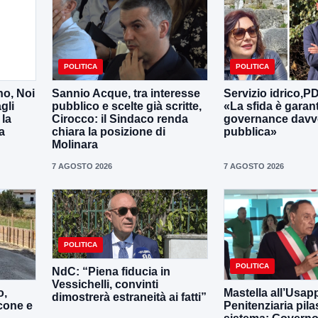
POLITICA
POLITICA
no, Noi
Sannio Acque, tra interesse
Servizio idrico,P
gli
pubblico e scelte già scritte,
«La sfida è garan
 la
Cirocco: il Sindaco renda
governance davv
a
chiara la posizione di
pubblica»
Molinara
7 AGOSTO 2026
7 AGOSTO 2026
POLITICA
POLITICA
NdC: “Piena fiducia in
Vessichelli, convinti
o,
Mastella all’Usapp
dimostrerà estraneità ai fatti”
cone e
Penitenziaria pila