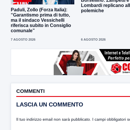
Borsellino: Zampetti e
Lombardi replicano al
Paduli, Zollo (Forza Italia):
polemiche
“Garantismo prima di tutto,
ma il sindaco Vessichelli
riferisca subito in Consiglio
comunale”
7 AGOSTO 2026
6 AGOSTO 2026
COMMENTI
LASCIA UN COMMENTO
Il tuo indirizzo email non sarà pubblicato.
I campi obbligatori 