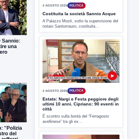
▶
4 AGOSTO 2026
POLITICA
Costituita la società Sannio Acque
D Sannio:
A Palazzo Mosti, sotto la supervisione del
tire una
notaio Santomauro, costituita...
ero
▶
4 AGOSTO 2026
POLITICA
Estate: Nargi e Festa peggiore degli
ultimi 10 anni. Cipriano: 90 eventi in
: “Polizia
città
stro del