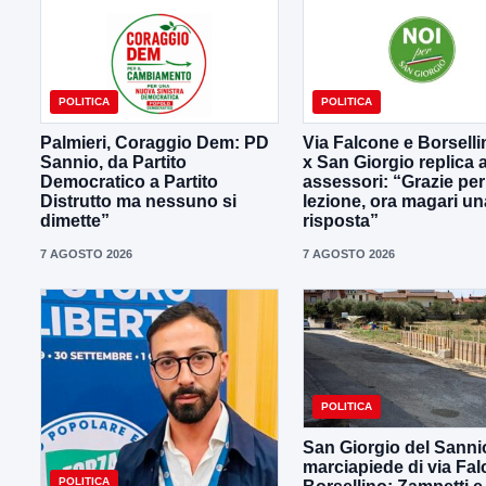
POLITICA
POLITICA
Palmieri, Coraggio Dem: PD
Via Falcone e Borselli
Sannio, da Partito
x San Giorgio replica a
Democratico a Partito
assessori: “Grazie per
Distrutto ma nessuno si
lezione, ora magari un
dimette”
risposta”
7 AGOSTO 2026
7 AGOSTO 2026
POLITICA
San Giorgio del Sanni
marciapiede di via Fal
POLITICA