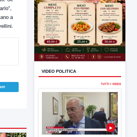
arlo”,
tano a
llini.
ram
VIDEO POLITICA
TUTTI I VIDEO