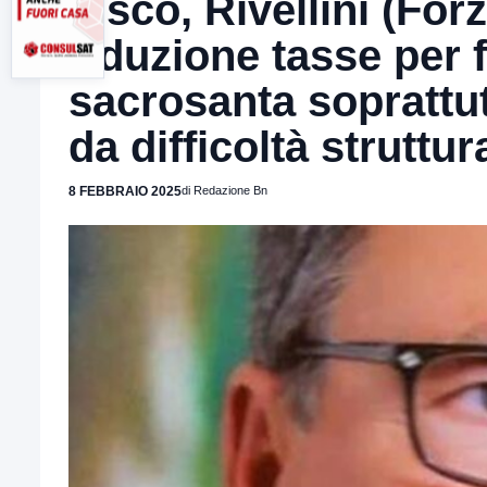
Fisco, Rivellini (Forz
riduzione tasse per f
sacrosanta soprattut
da difficoltà struttur
8 FEBBRAIO 2025
di Redazione Bn