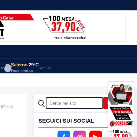
Salerno
29°C
 26°
33° / 25°
Poco nuvoloso
CERCA
Cerca
ifficoltà
SEGUICI SUI SOCIAL
f
◎
▶