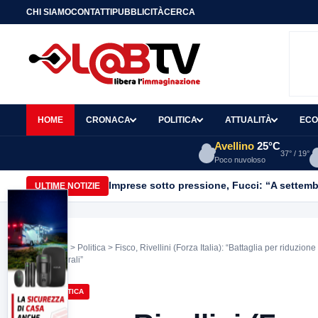
CHI SIAMO
CONTATTI
PUBBLICITÀ
CERCA
HOME
CRONACA
POLITICA
ATTUALITÀ
ECO
Avellino
25°C
37° / 19°
Poco nuvoloso
Imprese sotto pressione, Fucci: “A settemb
ULTIME NOTIZIE
Home
>
Politica
> Fisco, Rivellini (Forza Italia): “Battaglia per riduzion
strutturali”
POLITICA