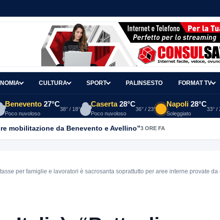
NOMIA
CULTURA
SPORT
PALINSESTO
FORMAT TV
Benevento
27°C
Caserta
28°C
Napoli
28°C
38° / 18°
36° / 23°
33° /
Poco nuvoloso
Poco nuvoloso
Soleggiato
re mobilitazione da Benevento e Avellino”
3 ORE FA
e tasse per famiglie e lavoratori è sacrosanta soprattutto per aree interne provate da d