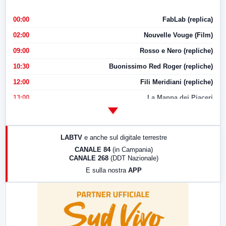
00:00
FabLab (replica)
02:00
Nouvelle Vouge (Film)
09:00
Rosso e Nero (repliche)
10:30
Buonissimo Red Roger (repliche)
12:00
Fili Meridiani (repliche)
13:00
La Mappa dei Piaceri
14:00
LabNews
17:00
LabNews (replica)
LABTV
e anche sul digitale terrestre
18:30
Di Faccia e di Profilo (repliche)
CANALE 84
(in Campania)
CANALE 268
(DDT Nazionale)
19:30
LabNews (Diretta)
E sulla nostra
APP
21:00
Free Sport
23:00
LabNews (replica)