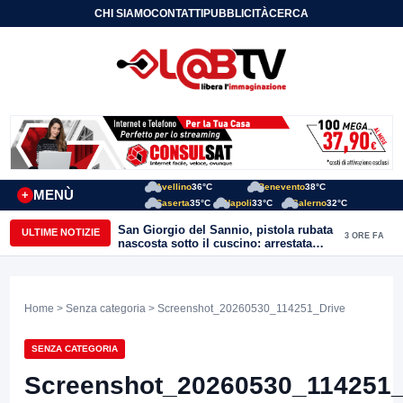
CHI SIAMO
CONTATTI
PUBBLICITÀ
CERCA
Avellino
36°C
Benevento
38°C
MENÙ
+
Caserta
35°C
Napoli
33°C
Salerno
32°C
San Giorgio del Sannio, pistola rubata
ULTIME NOTIZIE
3 ORE FA
nascosta sotto il cuscino: arrestata
51enne
Home
>
Senza categoria
> Screenshot_20260530_114251_Drive
SENZA CATEGORIA
Screenshot_20260530_114251_