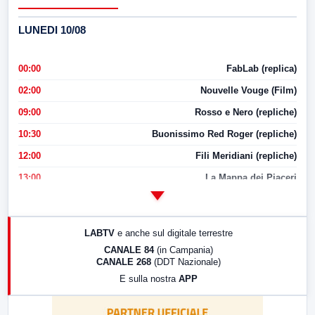
LUNEDI 10/08
00:00
FabLab (replica)
02:00
Nouvelle Vouge (Film)
09:00
Rosso e Nero (repliche)
10:30
Buonissimo Red Roger (repliche)
12:00
Fili Meridiani (repliche)
13:00
La Mappa dei Piaceri
14:00
LabNews
17:00
LabNews (replica)
LABTV
e anche sul digitale terrestre
18:30
Di Faccia e di Profilo (repliche)
CANALE 84
(in Campania)
CANALE 268
(DDT Nazionale)
19:30
LabNews (Diretta)
E sulla nostra
APP
21:00
Free Sport
23:00
LabNews (replica)