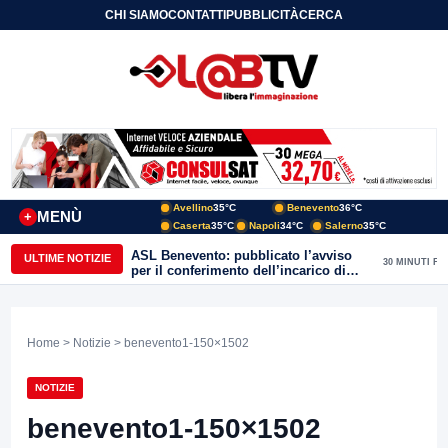
CHI SIAMO
CONTATTI
PUBBLICITÀ
CERCA
Avellino
35°C
Benevento
36°C
MENÙ
+
Caserta
35°C
Napoli
34°C
Salerno
35°C
ASL Benevento: pubblicato l’avviso
ULTIME NOTIZIE
30 MINUTI FA
per il conferimento dell’incarico di
Direttore della Unità Operativa
Complessa Cure Primarie
Home
>
Notizie
> benevento1-150×1502
NOTIZIE
benevento1-150×1502