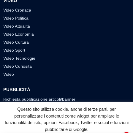
VIDEO
Video Cronaca
Video Politica
Video Attualità
Video Economia
Video Cultura
Video Sport
Video Tecnologie
Video Curiosità
Video
PUBBLICITÀ
Richiesta pubblicazione articoli/banner
Questo sito utilizza cookie, anche di terze parti, per
SEGUICI SUI SOCIAL
personalizzare i contenuti come widget per ampliare le
funzionalità del sito, opzioni Facebook, Twitter e social e funzioni
f
◎
▶
pubblicitarie di Google.
Facebook
Instagram
YouTube