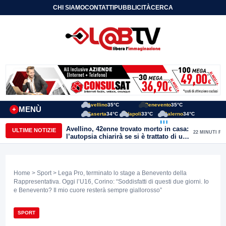
CHI SIAMO
CONTATTI
PUBBLICITÀ
CERCA
Avellino
35°C
Benevento
35°C
MENÙ
+
Caserta
34°C
Napoli
33°C
Salerno
34°C
Avellino, 42enne trovato morto in casa:
ULTIME NOTIZIE
22 MINUTI FA
l’autopsia chiarirà se si è trattato di un
malore o di un’aggressione
Home
>
Sport
> Lega Pro, terminato lo stage a Benevento della
Rappresentativa. Oggi l’U16, Corino: “Soddisfatti di questi due giorni. Io
e Benevento? Il mio cuore resterà sempre giallorosso”
SPORT