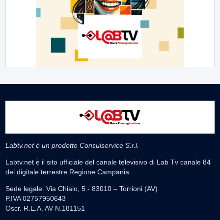
Labtv.net è un prodotto Consulservice S.r.l.
Labtv.net è il sito ufficiale del canale televisivo di Lab Tv canale 84
del digitale terrestre Regione Campania
Sede legale: Via Chiaio, 5 - 83010 – Torrioni (AV)
P.IVA 02757950643
Oscr. R.E.A. AV N.181151