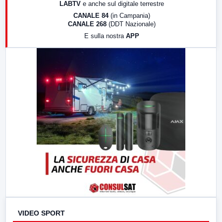
LABTV
e anche sul digitale terrestre
18:30
Di Faccia e di Profilo (repliche)
CANALE 84
(in Campania)
CANALE 268
(DDT Nazionale)
19:30
LabNews (Diretta)
E sulla nostra
APP
21:00
Free Sport
23:00
LabNews (replica)
VIDEO SPORT