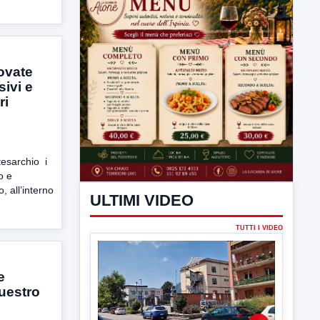
ovate
sivi e
ri
ULTIMI VIDEO
TUTTI I VIDEO
tesarchio i
o e
, all’interno
▶
6 AGOSTO 2026
CRONACA
e
Trovato in casa 42enne in una
uestro
pozza di sangue, giallo a viale Italia
Ritrovato senza vita il corpo di un 42enne