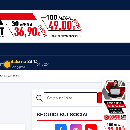
Salerno
26°C
 27°
34° / 26°
Soleggiato
he
11 ORE FA
CERCA
Cerca
SEGUICI SUI SOCIAL
f
◎
▶