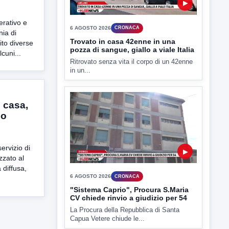
in un...
erativo e
ia di
to diverse
lcuni...
▶
n casa,
6 AGOSTO 2026
CRONACA
io
"Sistema Caprio", Procura S.Maria
CV chiede rinvio a giudizio per 54
La Procura della Repubblica di Santa
ervizio di
Capua Vetere chiude le...
izzato al
à diffusa,