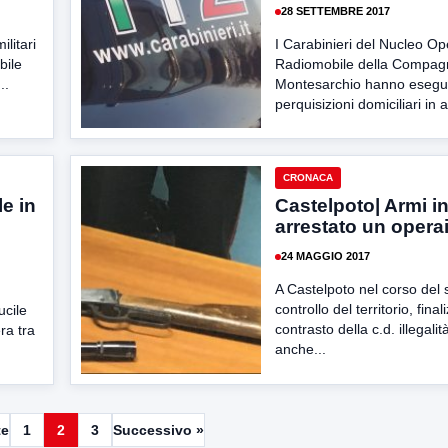
28 SETTEMBRE 2017
ilitari
I Carabinieri del Nucleo Op
bile
Radiomobile della Compagn
..
Montesarchio hanno esegui
perquisizioni domiciliari in a
CRONACA
e in
Castelpoto| Armi i
arrestato un opera
24 MAGGIO 2017
A Castelpoto nel corso del s
controllo del territorio, final
ucile
contrasto della c.d. illegalit
ra tra
anche...
te
1
2
3
Successivo »