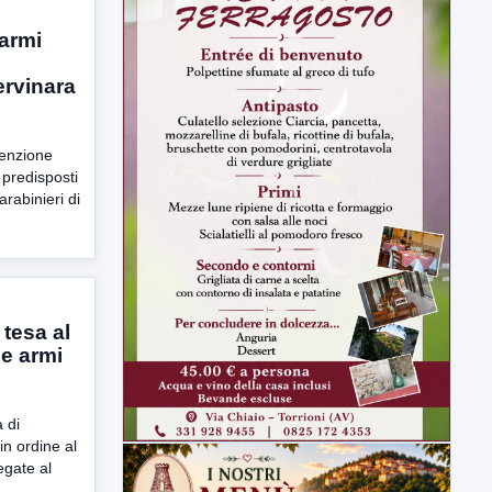
 armi
ervinara
venzione
e predisposti
rabinieri di
tesa al
 e armi
 di
n ordine al
legate al