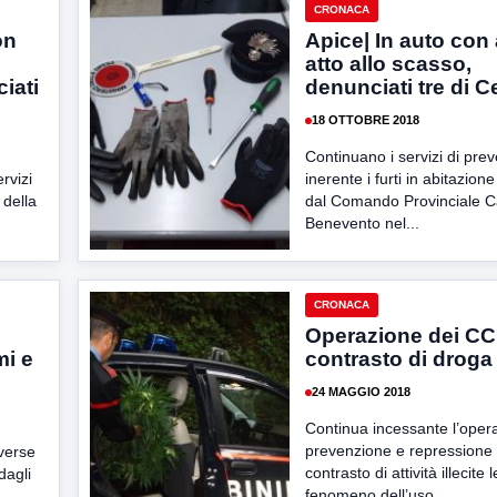
CRONACA
on
Apice| In auto con
atto allo scasso,
iati
denunciati tre di C
18 OTTOBRE 2018
Continuano i servizi di pre
rvizi
inerente i furti in abitazion
 della
dal Comando Provinciale Ca
Benevento nel...
CRONACA
Operazione dei CC 
mi e
contrasto di droga
24 MAGGIO 2018
Continua incessante l’opera
prevenzione e repressione i
iverse
contrasto di attività illecite 
dagli
fenomeno dell’uso...