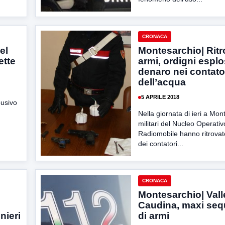
CRONACA
el
Montesarchio| Ritr
ette
armi, ordigni esplo
denaro nei contato
dell’acqua
5 APRILE 2018
busivo
Nella giornata di ieri a Mon
militari del Nucleo Operativ
Radiomobile hanno ritrovato
dei contatori...
CRONACA
Montesarchio| Vall
Caudina, maxi seq
nieri
di armi