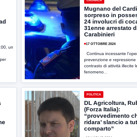
CRONACA
Mugnano del Cardi
sorpreso in posse
 ad
24 involucri di coc
31enne arrestato d
Carabinieri
17 OTTOBRE 2024
:00, un
Continua incessante l’oper
 per
prevenzione e repressione i
contrasto di attività illecite 
fenomeno...
POLITICA
a
DL Agricoltura, R
(Forza Italia):
“provvedimento c
me
ridara’ slancio a tu
comparto”