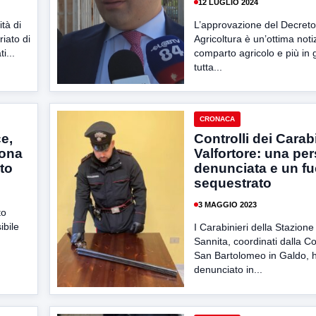
12 LUGLIO 2024
tà di
L’approvazione del Decret
iato di
Agricoltura è un’ottima notiz
i...
comparto agricolo e più in 
tutta...
CRONACA
ce,
Controlli dei Carabi
sona
Valfortore: una pe
to
denunciata e un fu
sequestrato
3 MAGGIO 2023
to
ibile
I Carabinieri della Stazione
Sannita, coordinati dalla 
San Bartolomeo in Galdo, 
denunciato in...