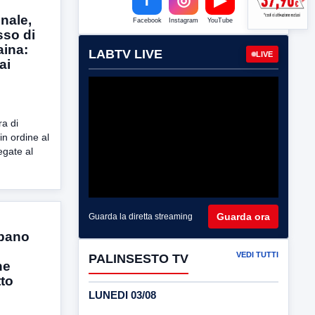
nale,
Facebook
Instagram
YouTube
sso di
aina:
LABTV LIVE
LIVE
ai
a di
n ordine al
legate al
Guarda ora
Guarda la diretta streaming
ubano
VEDI TUTTI
PALINSESTO TV
he
tto
LUNEDI 03/08