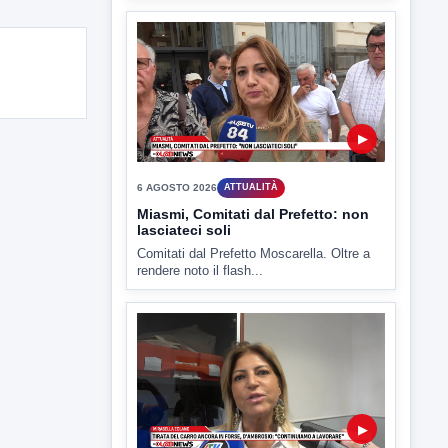
▶
6 AGOSTO 2026
ATTUALITÀ
Miasmi, Comitati dal Prefetto: non
lasciateci soli
Comitati dal Prefetto Moscarella. Oltre a
rendere noto il flash...
▶
6 AGOSTO 2026
ATTUALITÀ
Tirata del Carro ancora in forse,
D'Ambrosio: continuiamo a lavorare
L'assessore comunale alla Cultura di
Mirabella Eclano, Raffaella Rita