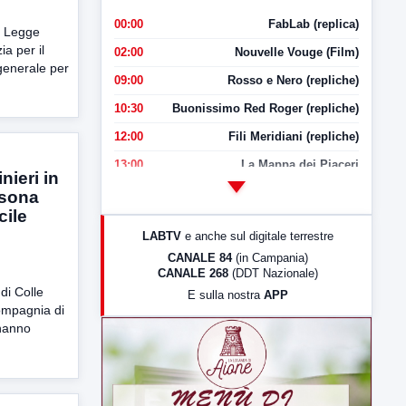
00:00
FabLab (replica)
o Legge
ia per il
02:00
Nouvelle Vouge (Film)
generale per
09:00
Rosso e Nero (repliche)
10:30
Buonissimo Red Roger (repliche)
12:00
Fili Meridiani (repliche)
13:00
La Mappa dei Piaceri
nieri in
14:00
LabNews
rsona
cile
17:00
LabNews (replica)
LABTV
e anche sul digitale terrestre
18:30
Di Faccia e di Profilo (repliche)
CANALE 84
(in Campania)
CANALE 268
(DDT Nazionale)
19:30
LabNews (Diretta)
 di Colle
E sulla nostra
APP
21:00
Free Sport
Compagnia di
hanno
23:00
LabNews (replica)