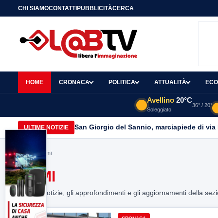
CHI SIAMO
CONTATTI
PUBBLICITÀ
CERCA
HOME
CRONACA
POLITICA
ATTUALITÀ
ECO
Avellino
20°C
36° / 20°
Soleggiato
San Giorgio del Sannio, marciapiede di via
ULTIME NOTIZIE
Home
> armi
ARMI
Tutte le notizie, gli approfondimenti e gli aggiornamenti della sez