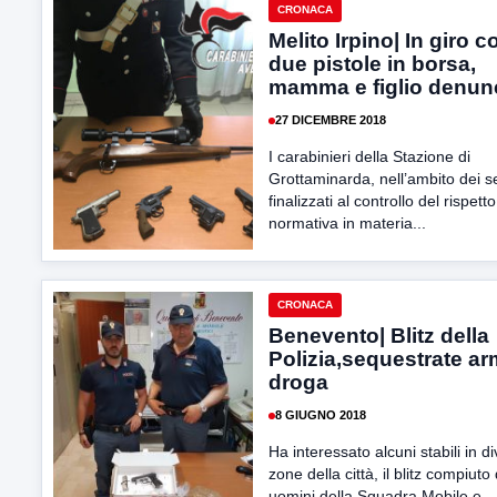
CRONACA
Melito Irpino| In giro c
due pistole in borsa,
mamma e figlio denunc
27 DICEMBRE 2018
I carabinieri della Stazione di
Grottaminarda, nell’ambito dei se
finalizzati al controllo del rispetto
normativa in materia...
CRONACA
Benevento| Blitz della
Polizia,sequestrate ar
droga
8 GIUGNO 2018
Ha interessato alcuni stabili in d
zone della città, il blitz compiuto 
uomini della Squadra Mobile e...