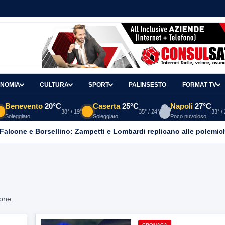
NOMIA
CULTURA
SPORT
PALINSESTO
FORMAT TV
Benevento
20°C
Caserta
25°C
Napoli
27°C
38° / 19°
35° / 24°
33° /
Soleggiato
Soleggiato
Poco nuvoloso
 Falcone e Borsellino: Zampetti e Lombardi replicano alle polemic
ione.