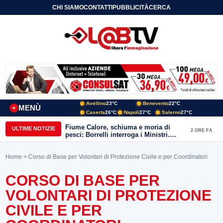
CHI SIAMO
CONTATTI
PUBBLICITÀ
CERCA
Avellino
23°C
Benevento
22°C
MENÙ
+
Caserta
26°C
Napoli
27°C
Salerno
27°C
Fiume Calore, schiuma e moria di
ULTIME NOTIZIE
2 ORE FA
pesci: Borrelli interroga i Ministri.
“Benevento paga l’assenza del
depuratore
Home
> Corso di Base per Volontari di Protezione Civile e per Coordinatori
CORSO DI BASE PER
VOLONTARI DI PROTEZIONE
CIVILE E PER