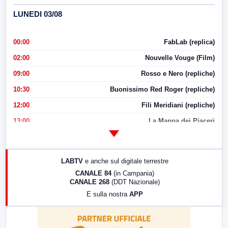
LUNEDI 03/08
00:00
FabLab (replica)
02:00
Nouvelle Vouge (Film)
09:00
Rosso e Nero (repliche)
10:30
Buonissimo Red Roger (repliche)
12:00
Fili Meridiani (repliche)
13:00
La Mappa dei Piaceri
14:00
LabNews
17:00
LabNews (replica)
LABTV
e anche sul digitale terrestre
18:30
Di Faccia e di Profilo (repliche)
CANALE 84
(in Campania)
CANALE 268
(DDT Nazionale)
19:30
LabNews (Diretta)
E sulla nostra
APP
21:00
Free Sport
23:00
LabNews (replica)