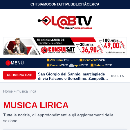
CHI SIAMO
CONTATTI
PUBBLICITÀ
CERCA
Avellino
21°C
Benevento
23°C
MENÙ
+
Caserta
26°C
Napoli
27°C
Salerno
27°C
San Giorgio del Sannio, marciapiede
ULTIME NOTIZIE
8 ORE FA
di via Falcone e Borsellino: Zampetti e
Lombardi replicano alle polemiche
Home
> musica lirica
MUSICA LIRICA
Tutte le notizie, gli approfondimenti e gli aggiornamenti della
sezione.