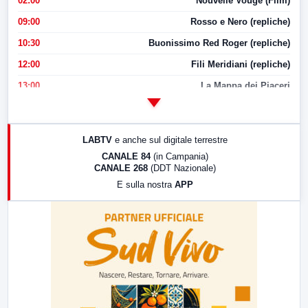
02:00
Nouvelle Vouge (Film)
09:00
Rosso e Nero (repliche)
10:30
Buonissimo Red Roger (repliche)
12:00
Fili Meridiani (repliche)
13:00
La Mappa dei Piaceri
14:00
LabNews
17:00
LabNews (replica)
LABTV
e anche sul digitale terrestre
18:30
Di Faccia e di Profilo (repliche)
CANALE 84
(in Campania)
CANALE 268
(DDT Nazionale)
19:30
LabNews (Diretta)
E sulla nostra
APP
21:00
Free Sport
23:00
LabNews (replica)