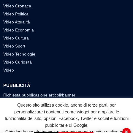
Video Cronaca
Video Politica
Video Attualità
Video Economia
Video Cultura
Video Sport
Video Tecnologie
Video Curiosità
Video
PUBBLICITÀ
Richiesta pubblicazione articoli/banner
Questo sito utilizza cookie, anche di terze parti, per
SEGUICI SUI SOCIAL
personalizzare i contenuti come widget per ampliare le
funzionalità del sito, opzioni Facebook, Twitter e social e funzioni
f
◎
▶
pubblicitarie di Google.
Facebook
Instagram
YouTube
×
Chiudendo questo banner, scorrendo questa pagina o cliccando