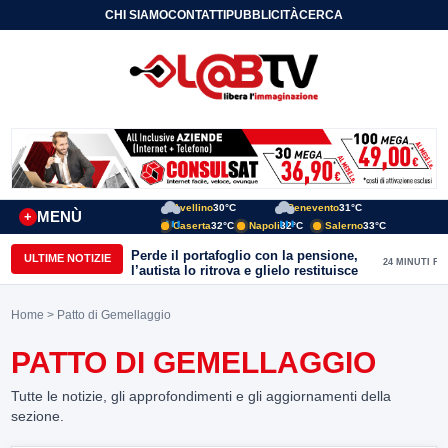
CHI SIAMO
CONTATTI
PUBBLICITÀ
CERCA
Avellino
30°C
Benevento
31°C
MENÙ
+
Caserta
32°C
Napoli
32°C
Salerno
33°C
Perde il portafoglio con la pensione,
ULTIME NOTIZIE
24 MINUTI FA
l’autista lo ritrova e glielo restituisce
Home
> Patto di Gemellaggio
PATTO DI GEMELLAGGIO
Tutte le notizie, gli approfondimenti e gli aggiornamenti della
sezione.