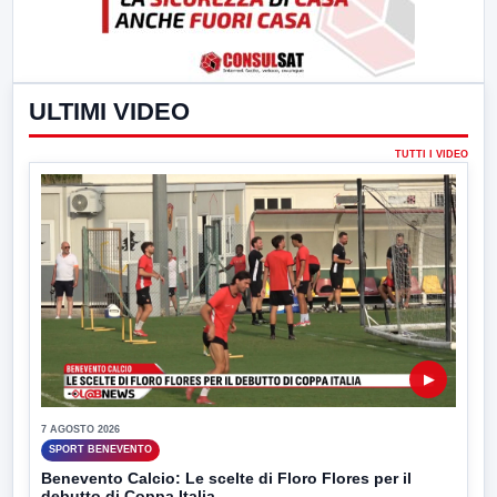
ULTIMI VIDEO
TUTTI I VIDEO
▶
7 AGOSTO 2026
SPORT BENEVENTO
Benevento Calcio: Le scelte di Floro Flores per il
debutto di Coppa Italia