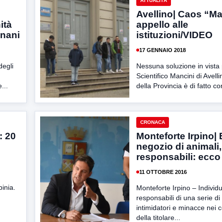
ATTUALITÀ
Avellino| Caos “Ma
ità
appello alle
gnani
istituzioni/VIDEO
17 GENNAIO 2018
degli
Nessuna soluzione in vista 
Scientifico Mancini di Avelli
...
della Provincia è di fatto co
CRONACA
: 20
Monteforte Irpino|
negozio di animali, 
responsabili: ecco 
11 OTTOBRE 2016
pinia.
Monteforte Irpino – Individua
responsabili di una serie di 
intimidatori e minacce nei c
della titolare...