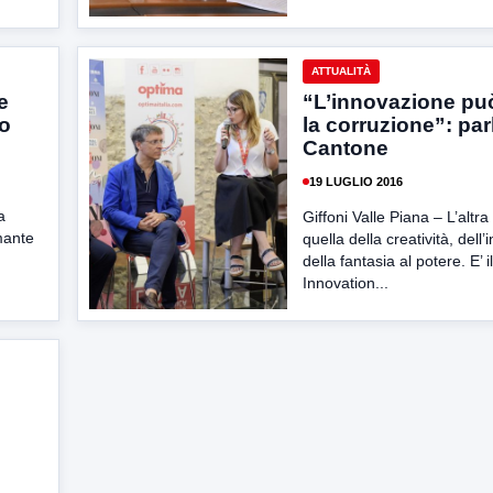
ATTUALITÀ
e
“L’innovazione può
to
la corruzione”: par
Cantone
19 LUGLIO 2016
a
Giffoni Valle Piana – L’altra 
mante
quella della creatività, dell
della fantasia al potere. E’ i
Innovation...