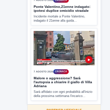
▶
7 AGOSTO 2026
CRONACA
Ponte Valentino,21enne indagato:
ipotesi duplice omicidio stradale
Incidente mortale a Ponte Valentino,
indagato il 21enne alla guida...
▶
7 AGOSTO 2026
CRONACA
Malore o aggressione? Sarà
l'autopsia a chiarire il giallo di Villa
Adriana
Sarà affidato con ogni probabilità all'inizio