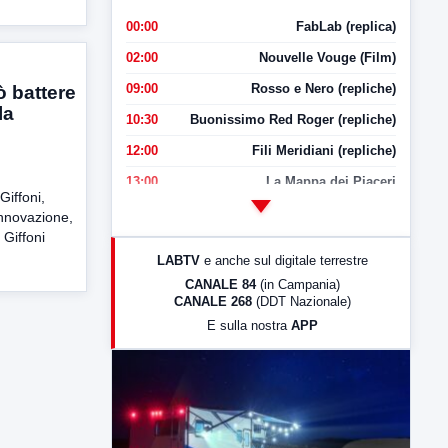
00:00
FabLab (replica)
02:00
Nouvelle Vouge (Film)
09:00
Rosso e Nero (repliche)
 battere
la
10:30
Buonissimo Red Roger (repliche)
12:00
Fili Meridiani (repliche)
13:00
La Mappa dei Piaceri
Giffoni,
14:00
LabNews
’innovazione,
l Giffoni
17:00
LabNews (replica)
LABTV
e anche sul digitale terrestre
18:30
Di Faccia e di Profilo (repliche)
CANALE 84
(in Campania)
CANALE 268
(DDT Nazionale)
19:30
LabNews (Diretta)
E sulla nostra
APP
21:00
Free Sport
23:00
LabNews (replica)