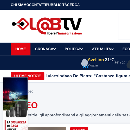
CHI SIAMO
CONTATTI
PUBBLICITÀ
CERCA
HOME
CRONACA
POLITICA
ATTUALITÀ
ECO
Avellino
31°C
36° / 20°
Pioggia
Il vicesindaco De Pierro: “Costanzo figura c
ULTIME NOTIZIE
Home
> Video
VIDEO
Tutte le notizie, gli approfondimenti e gli aggiornamenti della sez