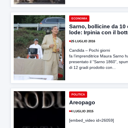
ECONOMIA
Sarno, bollicine da 10 
lode: Irpinia con il bot
25 LUGLIO 2016
Candida – Pochi giorni
fa l’imprenditrice Maura Sarno h
presentato il “Sarno 1860”, spu
di 12 gradi prodotto con...
POLITICA
Areopago
4 LUGLIO 2015
[embed_video id=26059]