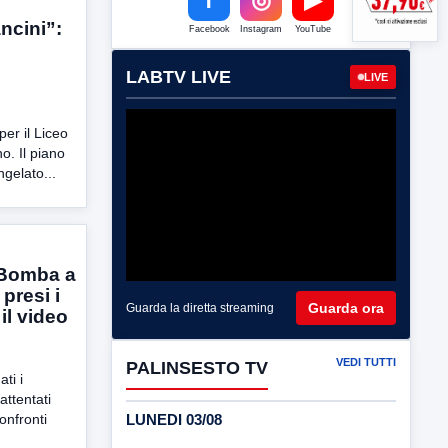
ncini”:
Facebook
Instagram
YouTube
LABTV LIVE
LIVE
per il Liceo
no. Il piano
ngelato...
 Bomba a
presi i
Guarda ora
Guarda la diretta streaming
il video
VEDI TUTTI
PALINSESTO TV
ti i
attentati
LUNEDI 03/08
onfronti