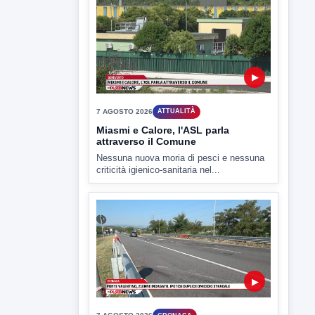
Il Benevento è pronto al debutto di Coppa
Italia. Scelte...
▶
7 AGOSTO 2026
ATTUALITÀ
Miasmi e Calore, l'ASL parla
attraverso il Comune
Nessuna nuova moria di pesci e nessuna
criticità igienico-sanitaria nel...