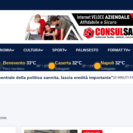
NOMIA
CULTURA
SPORT
PALINSESTO
FORMAT TV
Benevento
33°C
Caserta
32°C
Napoli
32°C
38° / 20°
35° / 24°
33° /
Poco nuvoloso
Soleggiato
Soleggiato
entrale della politica sannita, lascia eredità importante”
20 MINUTI F
ione.