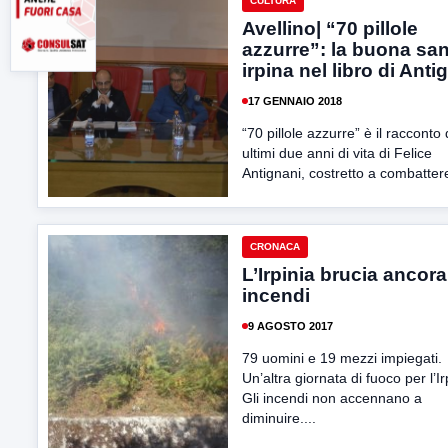
CULTURA
Avellino| “70 pillole
azzurre”: la buona san
irpina nel libro di Anti
17 GENNAIO 2018
“70 pillole azzurre” è il racconto 
ultimi due anni di vita di Felice
Antignani, costretto a combattere
CRONACA
L’Irpinia brucia ancora
incendi
9 AGOSTO 2017
79 uomini e 19 mezzi impiegati.
Un’altra giornata di fuoco per l’Ir
Gli incendi non accennano a
diminuire....