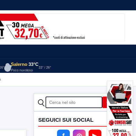
Salerno
33°C
 26°
33° / 26°
Poco nuvoloso
A
CERCA
Cerca
SEGUICI SUI SOCIAL
f
◎
▶