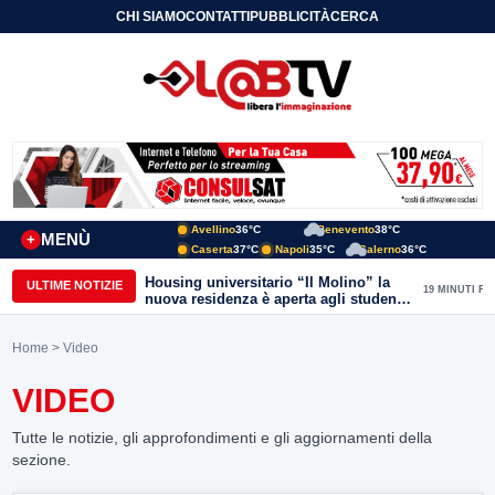
CHI SIAMO
CONTATTI
PUBBLICITÀ
CERCA
Avellino
36°C
Benevento
38°C
MENÙ
+
Caserta
37°C
Napoli
35°C
Salerno
36°C
Housing universitario “Il Molino” la
ULTIME NOTIZIE
19 MINUTI FA
nuova residenza è aperta agli studenti
del Conservatorio “Nicola Sala” e
dell’Unisannio
Home
> Video
VIDEO
Tutte le notizie, gli approfondimenti e gli aggiornamenti della
sezione.