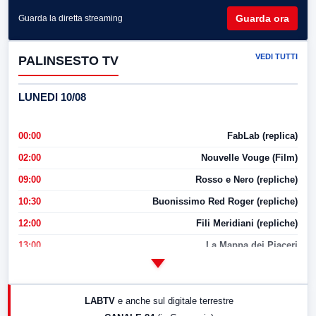
Guarda ora
Guarda la diretta streaming
VEDI TUTTI
PALINSESTO TV
LUNEDI 10/08
00:00
FabLab (replica)
02:00
Nouvelle Vouge (Film)
09:00
Rosso e Nero (repliche)
10:30
Buonissimo Red Roger (repliche)
12:00
Fili Meridiani (repliche)
13:00
La Mappa dei Piaceri
14:00
LabNews
17:00
LabNews (replica)
LABTV
e anche sul digitale terrestre
18:30
Di Faccia e di Profilo (repliche)