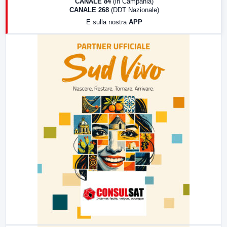
CANALE 84
(in Campania)
CANALE 268
(DDT Nazionale)
19:30
LabNews (Diretta)
E sulla nostra
APP
21:00
Free Sport
23:00
LabNews (replica)