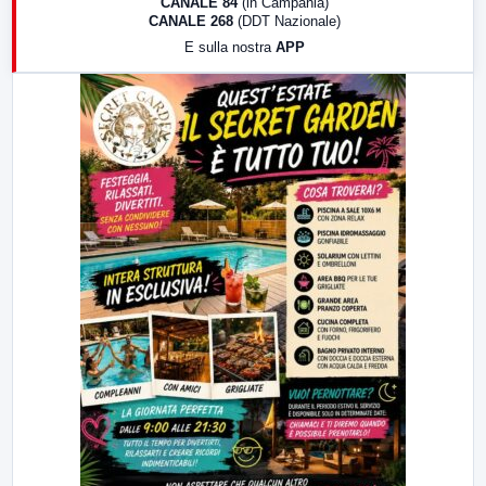
CANALE 84
(in Campania)
CANALE 268
(DDT Nazionale)
19:30
LabNews (Diretta)
E sulla nostra
APP
21:00
Free Sport
23:00
LabNews (replica)