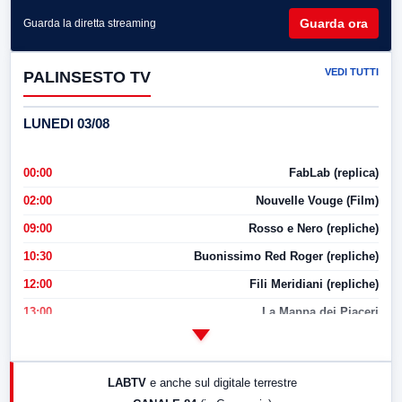
Guarda ora
Guarda la diretta streaming
VEDI TUTTI
PALINSESTO TV
LUNEDI 03/08
00:00
FabLab (replica)
02:00
Nouvelle Vouge (Film)
09:00
Rosso e Nero (repliche)
10:30
Buonissimo Red Roger (repliche)
12:00
Fili Meridiani (repliche)
13:00
La Mappa dei Piaceri
14:00
LabNews
17:00
LabNews (replica)
LABTV
e anche sul digitale terrestre
18:30
Di Faccia e di Profilo (repliche)