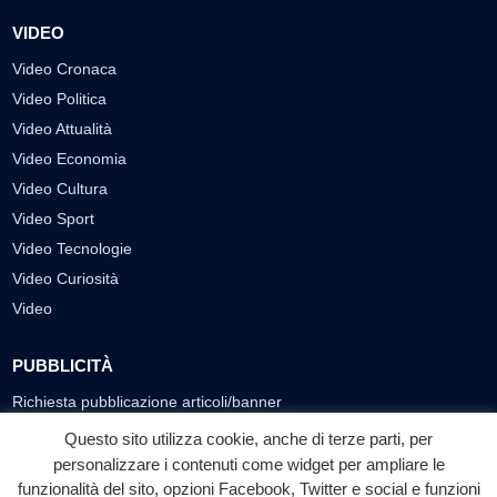
VIDEO
Video Cronaca
Video Politica
Video Attualità
Video Economia
Video Cultura
Video Sport
Video Tecnologie
Video Curiosità
Video
PUBBLICITÀ
Richiesta pubblicazione articoli/banner
Questo sito utilizza cookie, anche di terze parti, per
SEGUICI SUI SOCIAL
personalizzare i contenuti come widget per ampliare le
funzionalità del sito, opzioni Facebook, Twitter e social e funzioni
f
◎
▶