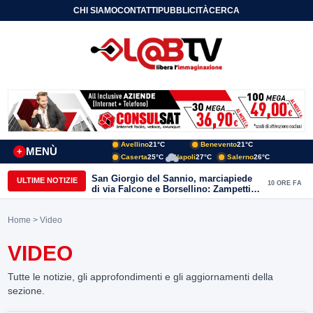
CHI SIAMO
CONTATTI
PUBBLICITÀ
CERCA
Avellino
21°C
Benevento
21°C
MENÙ
+
Caserta
25°C
Napoli
27°C
Salerno
26°C
San Giorgio del Sannio, marciapiede
ULTIME NOTIZIE
10 ORE FA
di via Falcone e Borsellino: Zampetti e
Lombardi replicano alle polemiche
Home
> Video
VIDEO
Tutte le notizie, gli approfondimenti e gli aggiornamenti della
sezione.