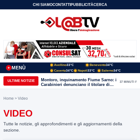
CHI SIAMO
CONTATTI
PUBBLICITÀ
CERCA
Avellino
33°C
Benevento
34°C
MENÙ
+
Caserta
34°C
Napoli
33°C
Salerno
34°C
Montoro, inquinamento Fiume Sarno: i
ULTIME NOTIZIE
37 MINUTI FA
Carabinieri denunciano il titolare di
una societa’
Home
> Video
VIDEO
Tutte le notizie, gli approfondimenti e gli aggiornamenti della
sezione.