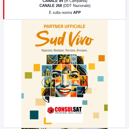
CANALE 84
(in Campania)
CANALE 268
(DDT Nazionale)
19:30
LabNews (Diretta)
E sulla nostra
APP
21:00
Free Sport
23:00
LabNews (replica)