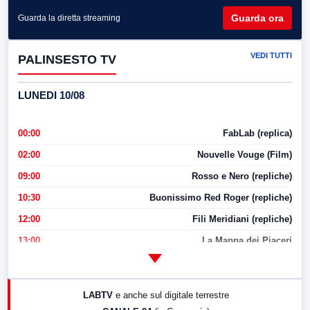
Guarda ora
Guarda la diretta streaming
VEDI TUTTI
PALINSESTO TV
LUNEDI 10/08
00:00
FabLab (replica)
02:00
Nouvelle Vouge (Film)
09:00
Rosso e Nero (repliche)
10:30
Buonissimo Red Roger (repliche)
12:00
Fili Meridiani (repliche)
13:00
La Mappa dei Piaceri
14:00
LabNews
17:00
LabNews (replica)
LABTV
e anche sul digitale terrestre
18:30
Di Faccia e di Profilo (repliche)