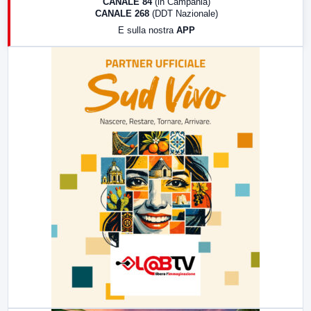
CANALE 84
(in Campania)
CANALE 268
(DDT Nazionale)
19:30
LabNews (Diretta)
E sulla nostra
APP
21:00
Free Sport
23:00
LabNews (replica)