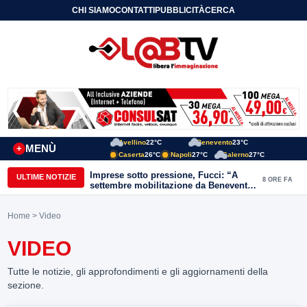
CHI SIAMO
CONTATTI
PUBBLICITÀ
CERCA
Avellino
22°C
Benevento
23°C
MENÙ
+
Caserta
26°C
Napoli
27°C
Salerno
27°C
Imprese sotto pressione, Fucci: “A
ULTIME NOTIZIE
8 ORE FA
settembre mobilitazione da Benevento
e Avellino”
Home
> Video
VIDEO
Tutte le notizie, gli approfondimenti e gli aggiornamenti della
sezione.