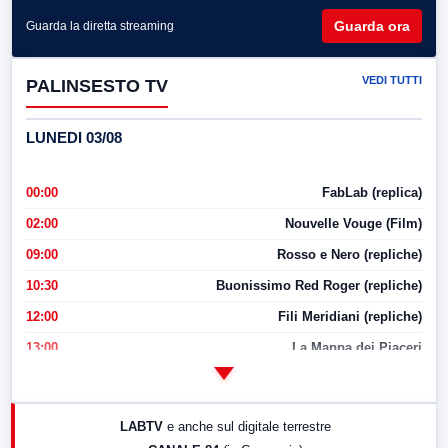
Guarda ora
Guarda la diretta streaming
VEDI TUTTI
PALINSESTO TV
LUNEDI 03/08
00:00
FabLab (replica)
02:00
Nouvelle Vouge (Film)
09:00
Rosso e Nero (repliche)
10:30
Buonissimo Red Roger (repliche)
12:00
Fili Meridiani (repliche)
13:00
La Mappa dei Piaceri
14:00
LabNews
17:00
LabNews (replica)
LABTV
e anche sul digitale terrestre
18:30
Di Faccia e di Profilo (repliche)