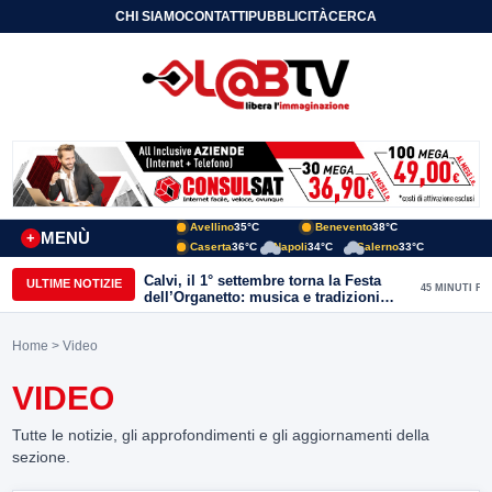
CHI SIAMO
CONTATTI
PUBBLICITÀ
CERCA
Avellino
35°C
Benevento
38°C
MENÙ
+
Caserta
36°C
Napoli
34°C
Salerno
33°C
Calvi, il 1° settembre torna la Festa
ULTIME NOTIZIE
45 MINUTI FA
dell’Organetto: musica e tradizioni
popolari dell’entroterra
Home
> Video
VIDEO
Tutte le notizie, gli approfondimenti e gli aggiornamenti della
sezione.