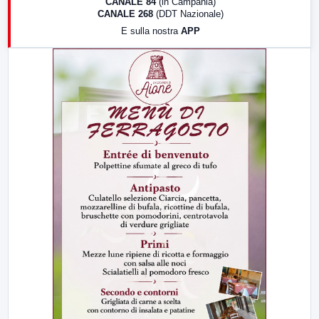
CANALE 84
(in Campania)
CANALE 268
(DDT Nazionale)
19:30
LabNews (Diretta)
E sulla nostra
APP
21:00
Free Sport
23:00
LabNews (replica)