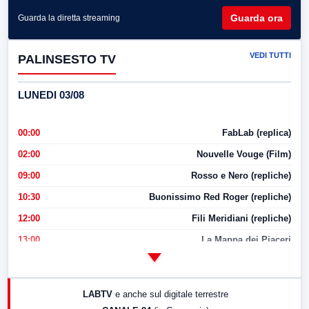
Guarda ora
Guarda la diretta streaming
VEDI TUTTI
PALINSESTO TV
LUNEDI 03/08
00:00
FabLab (replica)
02:00
Nouvelle Vouge (Film)
09:00
Rosso e Nero (repliche)
10:30
Buonissimo Red Roger (repliche)
12:00
Fili Meridiani (repliche)
13:00
La Mappa dei Piaceri
14:00
LabNews
17:00
LabNews (replica)
LABTV
e anche sul digitale terrestre
18:30
Di Faccia e di Profilo (repliche)