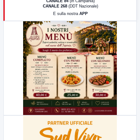
CANALE 84
(in Campania)
CANALE 268
(DDT Nazionale)
19:30
LabNews (Diretta)
E sulla nostra
APP
21:00
Free Sport
23:00
LabNews (replica)