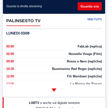
Guarda ora
Guarda la diretta streaming
VEDI TUTTI
PALINSESTO TV
LUNEDI 03/08
00:00
FabLab (replica)
02:00
Nouvelle Vouge (Film)
09:00
Rosso e Nero (repliche)
10:30
Buonissimo Red Roger (repliche)
12:00
Fili Meridiani (repliche)
13:00
La Mappa dei Piaceri
14:00
LabNews
17:00
LabNews (replica)
LABTV
e anche sul digitale terrestre
18:30
Di Faccia e di Profilo (repliche)