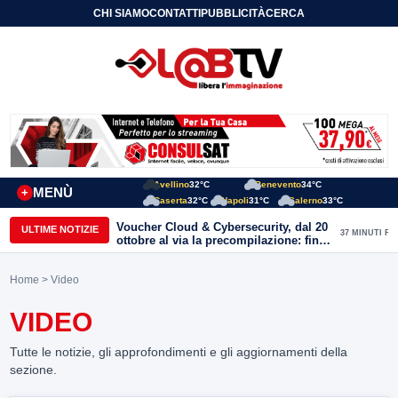
CHI SIAMO
CONTATTI
PUBBLICITÀ
CERCA
Avellino
32°C
Benevento
34°C
MENÙ
+
Caserta
32°C
Napoli
31°C
Salerno
33°C
Voucher Cloud & Cybersecurity, dal 20
ULTIME NOTIZIE
37 MINUTI FA
ottobre al via la precompilazione: fino
a 20mila euro a fondo perduto per
imprese e professionisti
Home
> Video
VIDEO
Tutte le notizie, gli approfondimenti e gli aggiornamenti della
sezione.