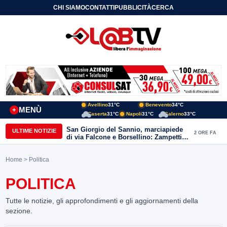
CHI SIAMO
CONTATTI
PUBBLICITÀ
CERCA
Avellino
31°C
Benevento
34°C
MENÙ
+
Caserta
31°C
Napoli
31°C
Salerno
33°C
San Giorgio del Sannio, marciapiede
ULTIME NOTIZIE
2 ORE FA
di via Falcone e Borsellino: Zampetti e
Lombardi replicano alle polemiche
Home
> Politica
POLITICA
Tutte le notizie, gli approfondimenti e gli aggiornamenti della
sezione.