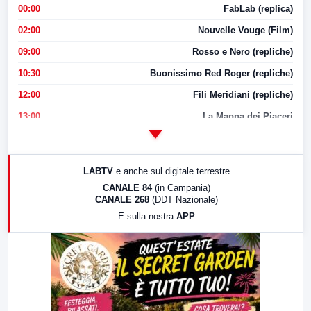
00:00
FabLab (replica)
02:00
Nouvelle Vouge (Film)
09:00
Rosso e Nero (repliche)
10:30
Buonissimo Red Roger (repliche)
12:00
Fili Meridiani (repliche)
13:00
La Mappa dei Piaceri
14:00
LabNews
17:00
LabNews (replica)
LABTV
e anche sul digitale terrestre
18:30
Di Faccia e di Profilo (repliche)
CANALE 84
(in Campania)
CANALE 268
(DDT Nazionale)
19:30
LabNews (Diretta)
E sulla nostra
APP
21:00
Free Sport
23:00
LabNews (replica)