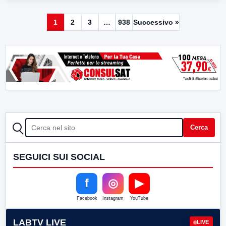
1
2
3
…
938
Successivo »
CERCA
Cerca
SEGUICI SUI SOCIAL
f
◎
▶
Facebook
Instagram
YouTube
LABTV LIVE
LIVE