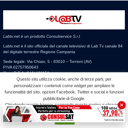
Labtv.net è un prodotto Consulservice S.r.l.
Labtv.net è il sito ufficiale del canale televisivo di Lab Tv canale 84
del digitale terrestre Regione Campania
Sede legale: Via Chiaio, 5 - 83010 – Torrioni (AV)
P.IVA 02757950643
Oscr. R.E.A. AV N.181151
Questo sito utilizza cookie, anche di terze parti, per
Editore: Consulservice S.r.l.
personalizzare i contenuti come widget per ampliare le
Testata giornalistica Reg. Trib. di Benevento
funzionalità del sito, opzioni Facebook, Twitter e social e funzioni
n. 244 del 26.02.2015
pubblicitarie di Google.
Direttore Responsabile Dott.ssa Oliviero Antonella
×
Chiudendo questo banner, scorrendo questa pagina o cliccando
su qualunque suo elemento acconsenti all'uso dei cookie.
Contatti: 0824.337274 – 327.7390733
redazione@labtv.net
Accetta