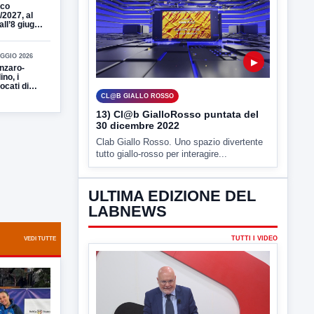
co
/2027, al
all’8 giugno
ampagna
namenti
GGIO 2026
▶
nzaro-
ino, i
ocati di
er
CL@B GIALLO ROSSO
rdini
13) Cl@b GialloRosso puntata del
30 dicembre 2022
Clab Giallo Rosso. Uno spazio divertente
tutto giallo-rosso per interagire...
ULTIMA EDIZIONE DEL
LABNEWS
TUTTI I VIDEO
VEDI TUTTE