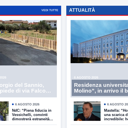
ATTUALITÀ
VEDI TUTTE
2026
6 AGOSTO 2026
orgio del Sannio,
Residenza universitar
piede di via Falcone
Molino”, in arrivo il
ellino: Zampetti e
per l’assegnazione d
di replicano alle
posti letto. Errico: “
6 AGOSTO 2026
6 AGOSTO 20
iche
traguardo per Bene
NdC: “Piena fiducia in
Mastella: “Ho
Vessichelli, convinti
una scarica d
dimostrerà estraneità
incredibile: h
ai fatti”
a due passi d