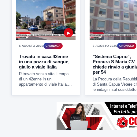
▶
6 AGOSTO 2026
6 AGOSTO 2026
CRONACA
CRONACA
Trovato in casa 42enne
"Sistema Caprio",
in una pozza di sangue,
Procura S.Maria CV
giallo a viale Italia
chiede rinvio a giudi
per 54
Ritrovato senza vita il corpo
di un 42enne in un
La Procura della Repubbl
appartamento di viale Italia,
di Santa Capua Vetere c
nel condominio...
le indagini sul cosiddetto
"Sistema caprio" legato..