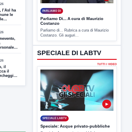
26
 l’Asl ha
PARLIAMO DI
mune le
Parliamo Di... A cura di Maurizio
le
Costanzo
tuate
Parliamo di... Rubrica a cura di Maurizio
26
Costanzo. Gli auguri...
nevento,
a
ersonale
SPECIALE DI LABTV
servono
diati»
26
TUTTI I VIDEO
, il
cca il
rcheggi,
rado,
oste
▶
SPECIALE LABTV
Speciale: Acque privato-pubbliche