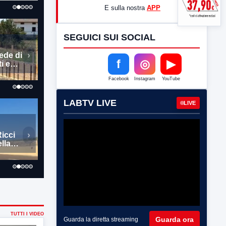
E sulla nostra
APP
SEGUICI SUI SOCIAL
›
ncia
f
◎
▶
,
Facebook
Instagram
YouTube
LABTV LIVE
LIVE
›
vato il
e
enti
TUTTI I VIDEO
Guarda ora
Guarda la diretta streaming