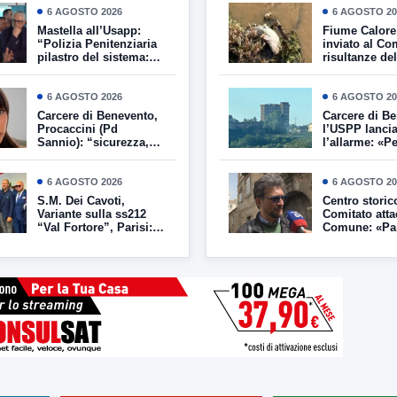
6 AGOSTO 2026
6 AGOSTO 20
Mastella all’Usapp:
Fiume Calore,
“Polizia Penitenziaria
inviato al Co
pilastro del sistema:
risultanze del
Governo rafforzi
indagini effet
organico”
6 AGOSTO 2026
6 AGOSTO 20
Carcere di Benevento,
Carcere di Be
Procaccini (Pd
l’USPP lanci
Sannio): “sicurezza,
l’allarme: «P
legalità e dignità
allo stremo, 
devono camminare
rinforzi imme
insieme”
6 AGOSTO 2026
6 AGOSTO 20
S.M. Dei Cavoti,
Centro storico
Variante sulla ss212
Comitato atta
“Val Fortore”, Parisi:
Comune: «Pa
“il Governo e la Lega
rumore e deg
mantengono le
servono risp
promesse”
immediate»