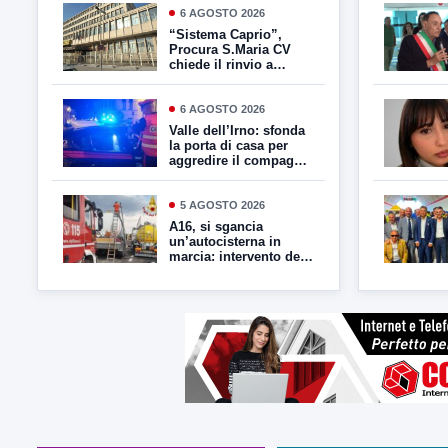
6 AGOSTO 2026
“Sistema Caprio”,
Procura S.Maria CV
chiede il rinvio a
giudizio per 54
persone
6 AGOSTO 2026
Valle dell’Irno: sfonda
la porta di casa per
aggredire il compagno
della ex – decisivo
l’allarme anti-stalker e
l’intervento dei
5 AGOSTO 2026
Carabinieri
A16, si sgancia
un’autocisterna in
marcia: intervento dei
Vigili del Fuoco a
Mirabella Eclano