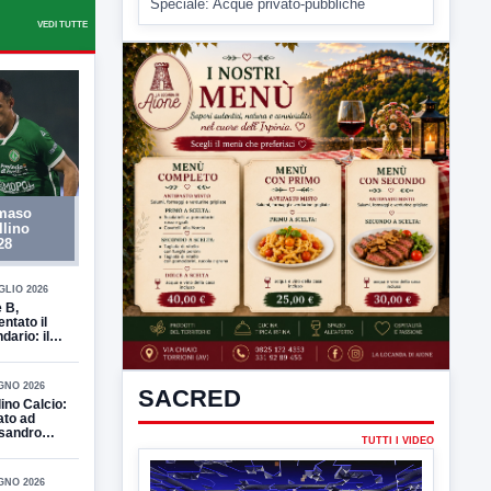
Speciale: Acque privato-pubbliche
VEDI TUTTE
mmaso
llino
28
GLIO 2026
 B,
ntato il
dario: il
vento al
rito” con il
ena
GNO 2026
SACRED
ino Calcio:
ato ad
sandro
TUTTI I VIDEO
 l’incarico
lenatore
a prima
GNO 2026
dra