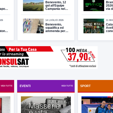
Benevento, 12
Bran
gol all’Equipe
2026
apoli:
Campania nel
via d
r le
primo test
la c
 grano
estivo
abbo
026
14 LUGLIO 2026
11 MA
Benevento,
Cata
squalifica ed
Avell
 per
tonio
ammenda per
conv
on
Tumminello
mist
o i
el
Balla
Il
e
o del
to
PEC
EVENTI
SPORT
VEDI TUTTE
VEDI TUTTE