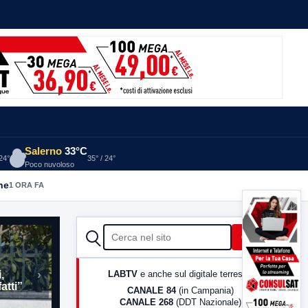
Salerno
33°C
 24°
35° / 24°
Poco nuvoloso
he
1 ORA FA
CERCA
Cerca
›
enziaria
LABTV
e anche sul digitale terrestre
orzi
CANALE 84
(in Campania)
CANALE 268
(DDT Nazionale)