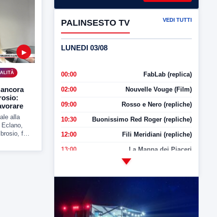
VEDI TUTTI
PALINSESTO TV
LUNEDI 03/08
▶
ALITÀ
00:00
FabLab (replica)
 ancora
02:00
Nouvelle Vouge (Film)
rosio:
09:00
Rosso e Nero (repliche)
avorare
le alla
10:30
Buonissimo Red Roger (repliche)
a Eclano,
brosio, fa
12:00
Fili Meridiani (repliche)
zione
13:00
La Mappa dei Piaceri
14:00
LabNews
17:00
LabNews (replica)
18:30
Di Faccia e di Profilo (repliche)
19:30
LabNews (Diretta)