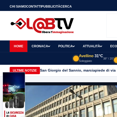
CHI SIAMO
CONTATTI
PUBBLICITÀ
CERCA
HOME
CRONACA
POLITICA
ATTUALITÀ
ECO
Avellino
31°C
38° / 20°
Soleggiato
San Giorgio del Sannio, marciapiede di via
ULTIME NOTIZIE