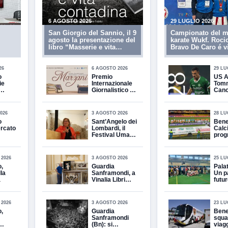
6 AGOSTO 2026
29 LUGLIO 2026
San Giorgio del Sannio, il 9
Campionato del m
agosto la presentazione del
karate Wukf. Roci
libro “Masserie e vita
Bravo De Caro é v
contadina”
campionessa del
26
6 AGOSTO 2026
29 LU
o
Premio
US A
ie
Internazionale
Tom
Giornalistico e
Cance
Letterario
l’Ave
“Marzani”,
insie
martedì 11
2028
026
3 AGOSTO 2026
28 LU
agosto la
o
Sant’Angelo dei
Bene
conferenza
ercato
Lombardi, il
Calci
stampa di
Festival Umani
pro
presentazione
iari,
come
delle
della XIX
 alle
laboratorio sul
parti
edizione
sociale Repole:
2026
3 AGOSTO 2026
25 LU
“Già al lavoro
,
Guardia
Pala
sui giardini
la
Sanframondi, a
Un pa
terapeutici”
a
Vinalia Libri
futur
Giuseppe Leone
Camp
presenta “I
siina
giorni Della
nuov
2026
3 AGOSTO 2026
23 LU
clessidra O la
spor
,
Guardia
Bene
libertà del
dell’
Sanframondi
squa
cuore”
(Bn): si
viag