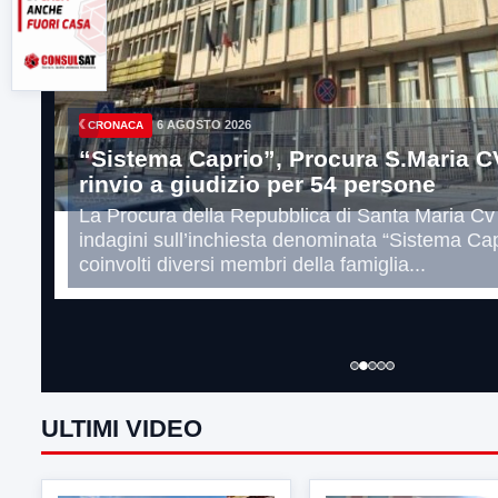
‹
6 AGOSTO 2026
ATTUALITÀ
Fiume Calore, l’Asl ha inviato al Com
risultanze delle indagini effettuate
Il vicesindaco Francesco De Pierro rende noto 
di Prevenzione dell’Asl di Benevento ha inviato
Comune in riscontro...
ULTIMI VIDEO