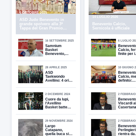
6 OTTOBRE 2025
14 LUGLIO 2026
ASD Judo Benevento in
grande spolvero alla 3ª
Benevento Calcio,
Tappa del Gran Premio
Sernicola è ufficiale
Giovanissimi “La
Scugnizzeria”
16 SETTEMBRE 2025
6 LUGLIO 20
Samnium
Benevent
Basket
Calcio, fer
Benevento,
finite per i
tutto pronto per
giallorossi
la Serie B.
L’intervista al
28 APRILE 2025
10 GIUGNO 2
presidente
ASD
Benevent
Vittorio Mori
Taekwondo
Calcio, m
Avellino: 4 ori
definito:
tre argenti e
obiettivi ch
due bronzi per i
ora spazio
ragazzi di
uscite
2 DICEMBRE 2024
2 FEBBRAIO 
Iuliano al Lazio
Cuore da lupi,
Benevento
Combat
l’Avellino
Viscardi al
Basket batte
Casertan
Urania Milano
29 NOVEMBRE 2024
2 FEBBRAIO 
Largo
Benevento
Catapano,
Perlingieri
quella buca si
rientra da