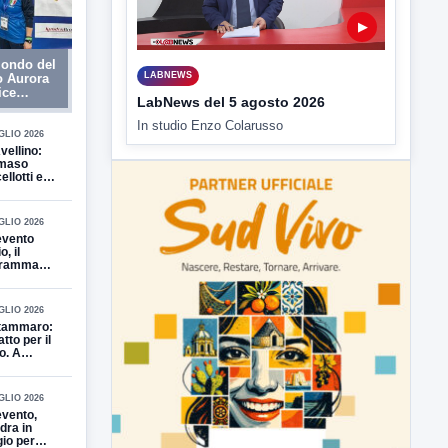
▶
ondo del
LABNEWS
o Aurora
ice
LabNews del 5 agosto 2026
 Mondo
In studio Enzo Colarusso
GLIO 2026
vellino:
maso
llotti e
llino
me fino al
GLIO 2026
vento
o, il
gramma
 prime 5
te
GLIO 2026
tammaro:
tto per il
o. A
olattaro
ugura il
o polo dello
GLIO 2026
t e
vento,
unità
dra in
gio per