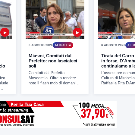
▶
▶
6 AGOSTO 2026
6 AGOSTO 2026
ATTUALITÀ
ATTU
Miasmi, Comitati dal
Tirata del Carro
Prefetto: non lasciateci
in forse, D'Amb
zio
soli
continuiamo a l
Comitati dal Prefetto
L'assessore comuna
ica
Moscarella. Oltre a rendere
Cultura di Mirabell
hiude
noto il flash mob di domani al
Raffaella Rita D'Am
Ponte Vanvitelli...
il punto della situa
.
sulla...