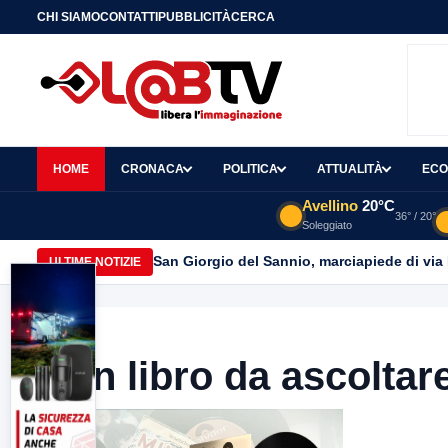
CHI SIAMO
CONTATTI
PUBBLICITÀ
CERCA
HOME
CRONACA
POLITICA
ATTUALITÀ
ECO
Avellino
20°C
36° / 20°
Soleggiato
Avellino| Corpo senza vita di un 42enne trov
ULTIME NOTIZIE
Un libro da ascoltar