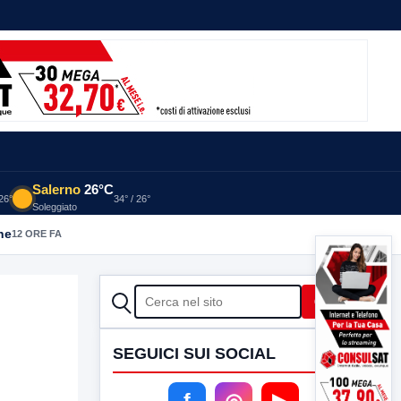
Salerno
26°C
 26°
34° / 26°
Soleggiato
alia: indagini in corso della Polizia
13 ORE FA
CERCA
Cerca
SEGUICI SUI SOCIAL
f
◎
▶