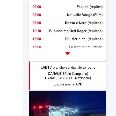
00:00
FabLab (replica)
02:00
Nouvelle Vouge (Film)
09:00
Rosso e Nero (repliche)
10:30
Buonissimo Red Roger (repliche)
12:00
Fili Meridiani (repliche)
13:00
La Mappa dei Piaceri
14:00
LabNews
17:00
LabNews (replica)
LABTV
e anche sul digitale terrestre
18:30
Di Faccia e di Profilo (repliche)
CANALE 84
(in Campania)
CANALE 268
(DDT Nazionale)
19:30
LabNews (Diretta)
E sulla nostra
APP
21:00
Free Sport
23:00
LabNews (replica)