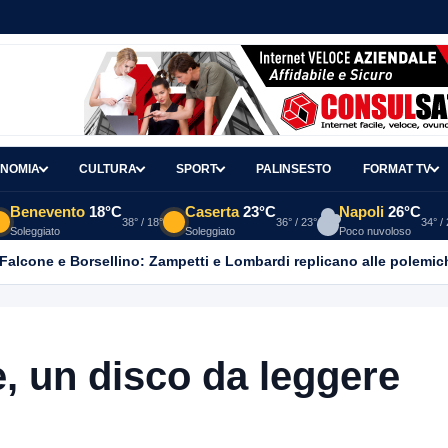
NOMIA
CULTURA
SPORT
PALINSESTO
FORMAT TV
Benevento
18°C
Caserta
23°C
Napoli
26°C
38° / 18°
36° / 23°
34° /
Soleggiato
Soleggiato
Poco nuvoloso
ato nel suo appartamento in una pozza di sangue, giallo in viale It
e, un disco da leggere