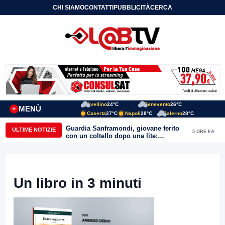
CHI SIAMO
CONTATTI
PUBBLICITÀ
CERCA
Avellino
24°C
Benevento
26°C
MENÙ
+
Caserta
27°C
Napoli
28°C
Salerno
28°C
Guardia Sanframondi, giovane ferito
ULTIME NOTIZIE
5 ORE FA
con un coltello dopo una lite:
individuato il presunto autore
Un libro in 3 minuti