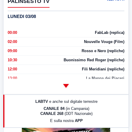
PALINSESTO TV
LUNEDI 03/08
00:00
FabLab (replica)
02:00
Nouvelle Vouge (Film)
09:00
Rosso e Nero (repliche)
10:30
Buonissimo Red Roger (repliche)
12:00
Fili Meridiani (repliche)
13:00
La Mappa dei Piaceri
14:00
LabNews
17:00
LabNews (replica)
LABTV
e anche sul digitale terrestre
18:30
Di Faccia e di Profilo (repliche)
CANALE 84
(in Campania)
CANALE 268
(DDT Nazionale)
19:30
LabNews (Diretta)
E sulla nostra
APP
21:00
Free Sport