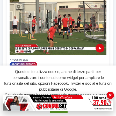
▶
7 AGOSTO 2026
SPORT BENEVENTO
Benevento Calcio: Le scelte di Floro Flores per il
Questo sito utilizza cookie, anche di terze parti, per
debutto di Coppa Italia
personalizzare i contenuti come widget per ampliare le
Il Benevento è pronto al debutto di Coppa Italia. Scelte...
funzionalità del sito, opzioni Facebook, Twitter e social e funzioni
pubblicitarie di Google.
×
Chiudendo questo banner, scorrendo questa pagina o cliccando
su qualunque suo elemento acconsenti all'uso dei cookie.
Accetta