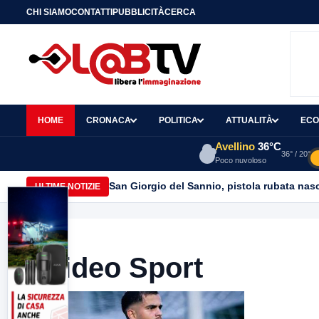
CHI SIAMO
CONTATTI
PUBBLICITÀ
CERCA
HOME
CRONACA
POLITICA
ATTUALITÀ
ECO
Avellino
36°C
36° / 20°
Poco nuvoloso
Asia Benevento: “Cassonetti vuoti e sacchi
ULTIME NOTIZIE
Video Sport