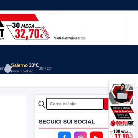
Salerno
33°C
 26°
35° / 26°
Poco nuvoloso
to”
2 ORE FA
CERCA
Cerca
SEGUICI SUI SOCIAL
f
◎
▶