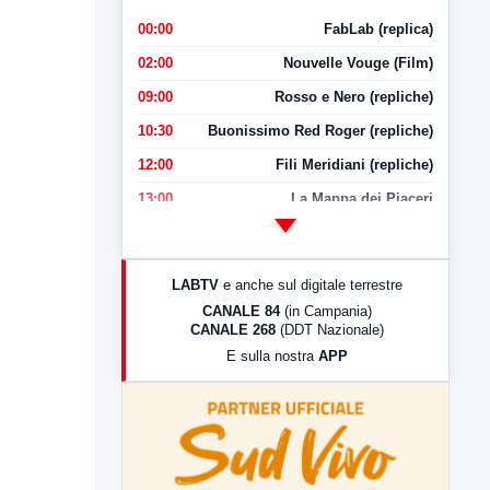
00:00
FabLab (replica)
02:00
Nouvelle Vouge (Film)
09:00
Rosso e Nero (repliche)
10:30
Buonissimo Red Roger (repliche)
12:00
Fili Meridiani (repliche)
13:00
La Mappa dei Piaceri
14:00
LabNews
17:00
LabNews (replica)
LABTV
e anche sul digitale terrestre
18:30
Di Faccia e di Profilo (repliche)
CANALE 84
(in Campania)
CANALE 268
(DDT Nazionale)
19:30
LabNews (Diretta)
E sulla nostra
APP
21:00
Free Sport
23:00
LabNews (replica)