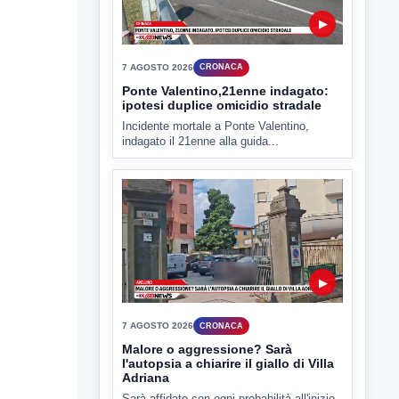
▶
7 AGOSTO 2026
CRONACA
Ponte Valentino,21enne indagato:
ipotesi duplice omicidio stradale
Incidente mortale a Ponte Valentino,
indagato il 21enne alla guida...
▶
7 AGOSTO 2026
CRONACA
Malore o aggressione? Sarà
l'autopsia a chiarire il giallo di Villa
Adriana
Sarà affidato con ogni probabilità all'inizio