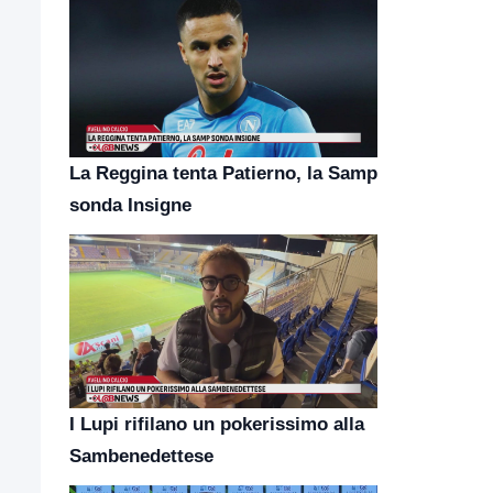
La Reggina tenta Patierno, la Samp
sonda Insigne
I Lupi rifilano un pokerissimo alla
Sambenedettese