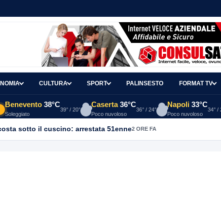
NOMIA
CULTURA
SPORT
PALINSESTO
FORMAT TV
Benevento
38°C
Caserta
36°C
Napoli
33°C
39° / 20°
36° / 24°
34° /
Soleggiato
Poco nuvoloso
Poco nuvoloso
 a terra. Non possiamo mettere una toppa alla mancanza di rispet