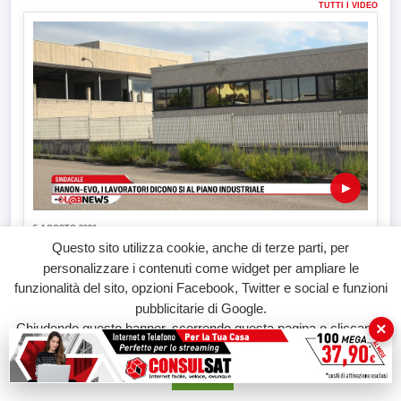
TUTTI I VIDEO
▶
5 AGOSTO 2026
ATTUALITÀ
Questo sito utilizza cookie, anche di terze parti, per
Hanon-Evo, i lavoratori dicono sì al piano industriale
personalizzare i contenuti come widget per ampliare le
funzionalità del sito, opzioni Facebook, Twitter e social e funzioni
L'assemblea dei lavoratori Hanon questa mattina a Contrada
Olivola. Decisa...
pubblicitarie di Google.
×
Chiudendo questo banner, scorrendo questa pagina o cliccando
su qualunque suo elemento acconsenti all'uso dei cookie.
Accetta