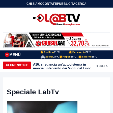
CHI SIAMO
CONTATTI
PUBBLICITÀ
CERCA
Avellino
21°C
Benevento
20°C
MENÙ
+
Caserta
24°C
Napoli
25°C
Salerno
25°C
A16, si sgancia un’autocisterna in
ULTIME NOTIZIE
9 ORE FA
marcia: intervento dei Vigili del Fuoco
a Mirabella Eclano
Speciale LabTv