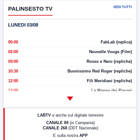
VEDI TUTTI
PALINSESTO TV
LUNEDI 03/08
00:00
FabLab (replica)
02:00
Nouvelle Vouge (Film)
09:00
Rosso e Nero (repliche)
10:30
Buonissimo Red Roger (repliche)
12:00
Fili Meridiani (repliche)
13:00
La Mappa dei Piaceri
14:00
LabNews
17:00
LabNews (replica)
LABTV
e anche sul digitale terrestre
18:30
Di Faccia e di Profilo (repliche)
CANALE 84
(in Campania)
CANALE 268
(DDT Nazionale)
19:30
LabNews (Diretta)
E sulla nostra
APP
21:00
Free Sport