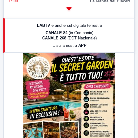
13:00
La Mappa dei Piaceri
14:00
LabNews
17:00
LabNews (replica)
LABTV
e anche sul digitale terrestre
18:30
Di Faccia e di Profilo (repliche)
CANALE 84
(in Campania)
CANALE 268
(DDT Nazionale)
19:30
LabNews (Diretta)
E sulla nostra
APP
21:00
Free Sport
23:00
LabNews (replica)