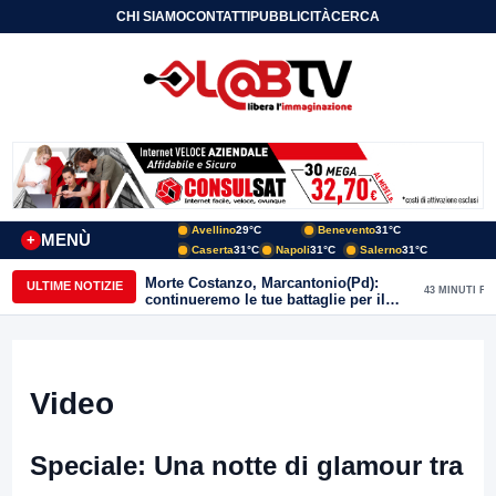
CHI SIAMO
CONTATTI
PUBBLICITÀ
CERCA
Avellino
29°C
Benevento
31°C
MENÙ
+
Caserta
31°C
Napoli
31°C
Salerno
31°C
Morte Costanzo, Marcantonio(Pd):
ULTIME NOTIZIE
43 MINUTI FA
continueremo le tue battaglie per il
Sannio
Video
Speciale: Una notte di glamour tra