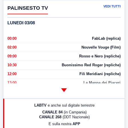
VEDI TUTTI
PALINSESTO TV
LUNEDI 03/08
00:00
FabLab (replica)
02:00
Nouvelle Vouge (Film)
09:00
Rosso e Nero (repliche)
10:30
Buonissimo Red Roger (repliche)
12:00
Fili Meridiani (repliche)
13:00
La Mappa dei Piaceri
14:00
LabNews
17:00
LabNews (replica)
LABTV
e anche sul digitale terrestre
18:30
Di Faccia e di Profilo (repliche)
CANALE 84
(in Campania)
CANALE 268
(DDT Nazionale)
19:30
LabNews (Diretta)
E sulla nostra
APP
21:00
Free Sport