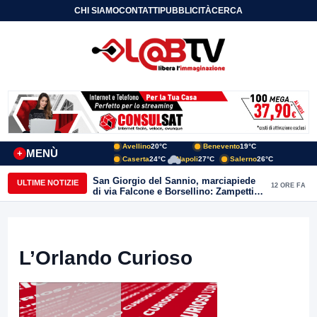
CHI SIAMO
CONTATTI
PUBBLICITÀ
CERCA
Avellino
20°C
Benevento
19°C
MENÙ
+
Caserta
24°C
Napoli
27°C
Salerno
26°C
Avellino| Corpo senza vita di un
ULTIME NOTIZIE
13 ORE FA
42enne trovato nel suo appartamento
in una pozza di sangue, giallo in viale
Italia: indagini in corso della Polizia
L’Orlando Curioso