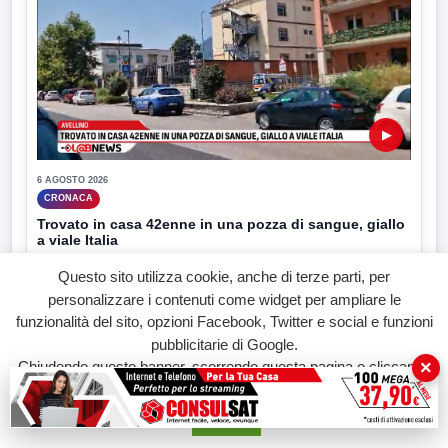
▶
6 AGOSTO 2026
CRONACA
Trovato in casa 42enne in una pozza di sangue, giallo
a viale Italia
Ritrovato senza vita il corpo di un 42enne in un...
Questo sito utilizza cookie, anche di terze parti, per
personalizzare i contenuti come widget per ampliare le
funzionalità del sito, opzioni Facebook, Twitter e social e funzioni
pubblicitarie di Google.
×
Chiudendo questo banner, scorrendo questa pagina o cliccando
su qualunque suo elemento acconsenti all'uso dei cookie.
Accetta