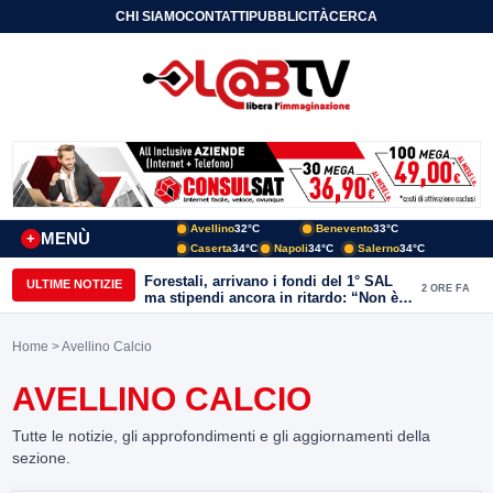
CHI SIAMO
CONTATTI
PUBBLICITÀ
CERCA
Avellino
32°C
Benevento
33°C
MENÙ
+
Caserta
34°C
Napoli
34°C
Salerno
34°C
Forestali, arrivano i fondi del 1° SAL
ULTIME NOTIZIE
2 ORE FA
ma stipendi ancora in ritardo: “Non è
più sostenibile”
Home
> Avellino Calcio
AVELLINO CALCIO
Tutte le notizie, gli approfondimenti e gli aggiornamenti della
sezione.