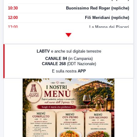
10:30
Buonissimo Red Roger (repliche)
12:00
Fili Meridiani (repliche)
13:00
La Mappa dei Piaceri
14:00
LabNews
17:00
LabNews (replica)
LABTV
e anche sul digitale terrestre
18:30
Di Faccia e di Profilo (repliche)
CANALE 84
(in Campania)
CANALE 268
(DDT Nazionale)
19:30
LabNews (Diretta)
E sulla nostra
APP
21:00
Free Sport
23:00
LabNews (replica)