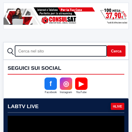
CERCA
Cerca
SEGUICI SUI SOCIAL
f
◎
▶
Facebook
Instagram
YouTube
LABTV LIVE
LIVE