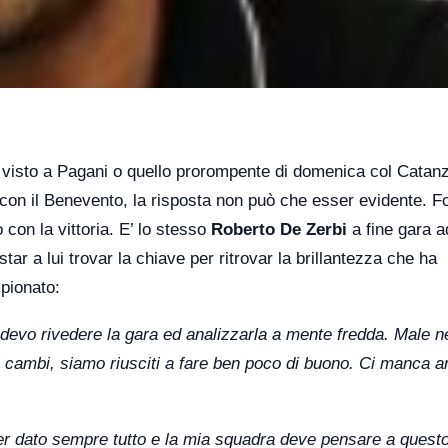
lo visto a Pagani o quello prorompente di domenica col Catan
” con il Benevento, la risposta non può che esser evidente. F
on la vittoria. E’ lo stesso
Roberto De Zerbi
a fine gara a
tar a lui trovar la chiave per ritrovar la brillantezza che ha
pionato:
 devo rivedere la gara ed analizzarla a mente fredda. Male n
i cambi, siamo riusciti a fare ben poco di buono. Ci manca 
er dato sempre tutto e la mia squadra deve pensare a questo