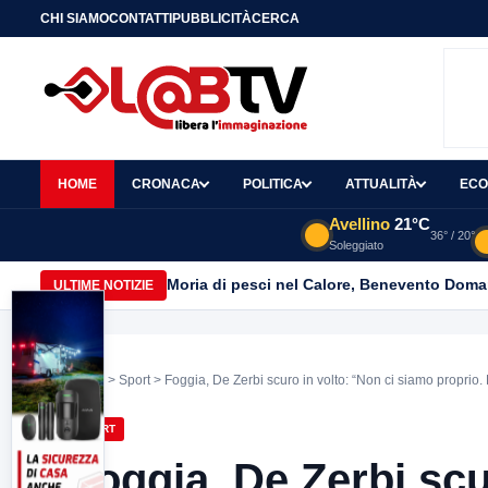
CHI SIAMO
CONTATTI
PUBBLICITÀ
CERCA
HOME
CRONACA
POLITICA
ATTUALITÀ
ECO
Avellino
21°C
36° / 20°
Soleggiato
Moria di pesci nel Calore, Benevento Doma
ULTIME NOTIZIE
Home
>
Sport
> Foggia, De Zerbi scuro in volto: “Non ci siamo proprio.
SPORT
Foggia, De Zerbi scu