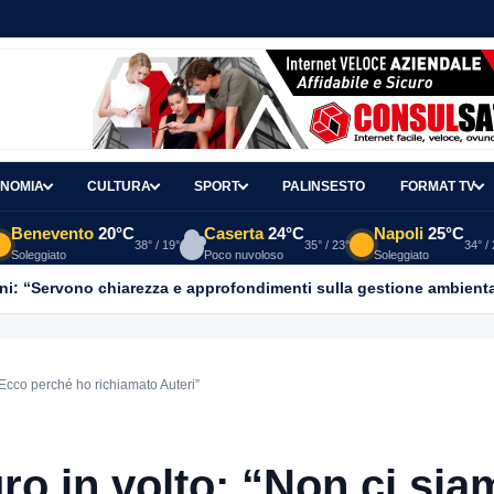
NOMIA
CULTURA
SPORT
PALINSESTO
FORMAT TV
Benevento
20°C
Caserta
24°C
Napoli
25°C
38° / 19°
35° / 23°
34° /
Soleggiato
Poco nuvoloso
Soleggiato
ni: “Servono chiarezza e approfondimenti sulla gestione ambient
 Ecco perché ho richiamato Auteri”
ro in volto: “Non ci si