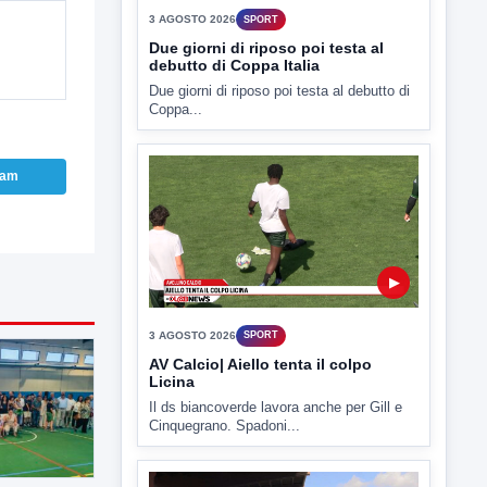
3 AGOSTO 2026
SPORT
Due giorni di riposo poi testa al
debutto di Coppa Italia
Due giorni di riposo poi testa al debutto di
Coppa...
ram
▶
3 AGOSTO 2026
SPORT
AV Calcio| Aiello tenta il colpo
Licina
Il ds biancoverde lavora anche per Gill e
Cinquegrano. Spadoni...