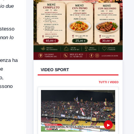
cio due
 stesso
 non lo
erenza ha
he
VIDEO SPORT
o,
TUTTI I VIDEO
ossono
▶