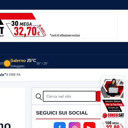
Salerno
25°C
 25°
35° / 25°
Soleggiato
ale”
9 ORE FA
CERCA
Cerca
SEGUICI SUI SOCIAL
amo
f
◎
▶