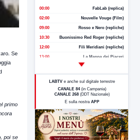
00:00
FabLab (replica)
02:00
Nouvelle Vouge (Film)
09:00
Rosso e Nero (repliche)
10:30
Buonissimo Red Roger (repliche)
12:00
Fili Meridiani (repliche)
zaro. Se
13:00
La Mappa dei Piaceri
oggia
14:00
LabNews
d
17:00
LabNews (replica)
LABTV
e anche sul digitale terrestre
18:30
Di Faccia e di Profilo (repliche)
CANALE 84
(in Campania)
CANALE 268
(DDT Nazionale)
19:30
LabNews (Diretta)
E sulla nostra
APP
el primo
21:00
Free Sport
ancora
23:00
LabNews (replica)
, poi se