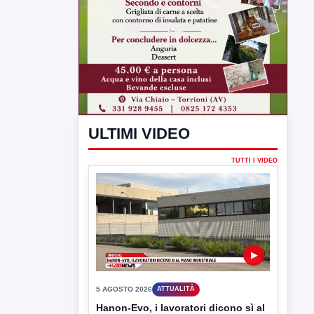
ULTIMI VIDEO
TUTTI I VIDEO
▶
5 AGOSTO 2026
ATTUALITÀ
Hanon-Evo, i lavoratori dicono sì al
piano industriale
L'assemblea dei lavoratori Hanon questa
mattina a Contrada Olivola. Decisa...