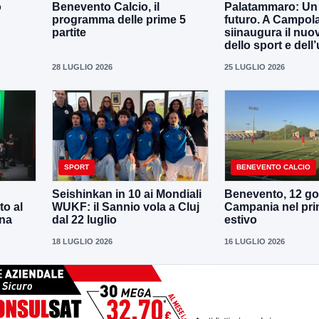
o
Benevento Calcio, il
Palatammaro: Un p
programma delle prime 5
futuro. A Campola
partite
siinaugura il nuo
dello sport e dell’
28 LUGLIO 2026
25 LUGLIO 2026
SPORT
BENEVENTO CALCIO
Seishinkan in 10 ai Mondiali
Benevento, 12 gol
to al
WUKF: il Sannio vola a Cluj
Campania nel pri
ena
dal 22 luglio
estivo
18 LUGLIO 2026
16 LUGLIO 2026