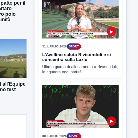
atto per il
ttaro
vo polo
unità
▶
31 LUGLIO 2026
SPORT
L’Avellino saluta Rivisondoli e si
concentra sulla Lazio
Ultimo giorno di allenamento a Rivisondoli,
la squadra oggi partirà...
 all’Equipe
mo test
▶
30 LUGLIO 2026
SPORT