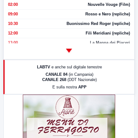
02:00
Nouvelle Vouge (Film)
09:00
Rosso e Nero (repliche)
10:30
Buonissimo Red Roger (repliche)
12:00
Fili Meridiani (repliche)
13:00
La Mappa dei Piaceri
14:00
LabNews
17:00
LabNews (replica)
LABTV
e anche sul digitale terrestre
18:30
Di Faccia e di Profilo (repliche)
CANALE 84
(in Campania)
CANALE 268
(DDT Nazionale)
19:30
LabNews (Diretta)
E sulla nostra
APP
21:00
Free Sport
23:00
LabNews (replica)