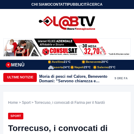
CHI SIAMO
CONTATTI
PUBBLICITÀ
CERCA
Avellino
21°C
Benevento
20°C
MENÙ
+
Caserta
24°C
Napoli
25°C
Salerno
25°C
Moria di pesci nel Calore, Benevento
ULTIME NOTIZIE
9 ORE FA
Domani: “Servono chiarezza e
approfondimenti sulla gestione
ambientale”
Home
>
Sport
> Torrecuso, i convocati di Farina per il Nardò
SPORT
Torrecuso, i convocati di