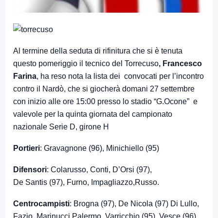
Al termine della seduta di rifinitura che si è tenuta
questo pomeriggio il tecnico del Torrecuso
, Francesco
Farina
, ha reso nota la lista dei convocati per l’incontro
contro il Nardò, che si giocherà domani 27 settembre
con inizio alle ore 15:00 presso lo stadio “G.Ocone” e
valevole per la quinta giornata del campionato
nazionale Serie D, girone H
Portieri
: Gravagnone (96), Minichiello (95)
Difensori
: Colarusso, Conti, D’Orsi (97),
De Santis (97), Furno, Impagliazzo,Russo.
Centrocampisti
: Brogna (97), De Nicola (97) Di Lullo,
Fazio, Marinucci Palermo, Varricchio (95), Vesce (96)