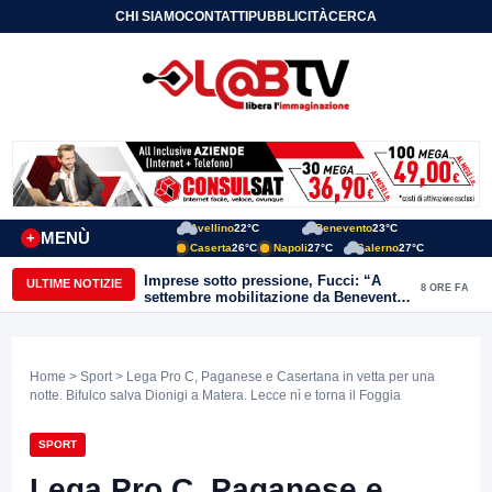
CHI SIAMO
CONTATTI
PUBBLICITÀ
CERCA
Avellino
22°C
Benevento
23°C
MENÙ
+
Caserta
26°C
Napoli
27°C
Salerno
27°C
Imprese sotto pressione, Fucci: “A
ULTIME NOTIZIE
8 ORE FA
settembre mobilitazione da Benevento
e Avellino”
Home
>
Sport
> Lega Pro C, Paganese e Casertana in vetta per una
notte. Bifulco salva Dionigi a Matera. Lecce nì e torna il Foggia
SPORT
Lega Pro C, Paganese e