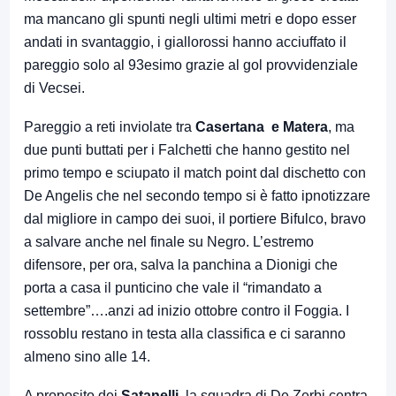
ma mancano gli spunti negli ultimi metri e dopo esser
andati in svantaggio, i giallorossi hanno acciuffato il
pareggio solo al 93esimo grazie al gol provvidenziale
di Vecsei.
Pareggio a reti inviolate tra
Casertana e Matera
, ma
due punti buttati per i Falchetti che hanno gestito nel
primo tempo e sciupato il match point dal dischetto con
De Angelis che nel secondo tempo si è fatto ipnotizzare
dal migliore in campo dei suoi, il portiere Bifulco, bravo
a salvare anche nel finale su Negro. L’estremo
difensore, per ora, salva la panchina a Dionigi che
porta a casa il punticino che vale il “rimandato a
settembre”….anzi ad inizio ottobre contro il Foggia. I
rossoblu restano in testa alla classifica e ci saranno
almeno sino alle 14.
A proposito dei
Satanelli
, la squadra di De Zerbi centra