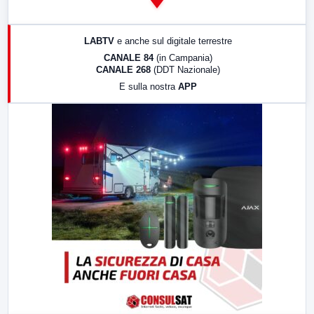
14:00
LabNews
17:00
LabNews (replica)
LABTV
e anche sul digitale terrestre
18:30
Di Faccia e di Profilo (repliche)
CANALE 84
(in Campania)
CANALE 268
(DDT Nazionale)
19:30
LabNews (Diretta)
E sulla nostra
APP
21:00
Free Sport
23:00
LabNews (replica)