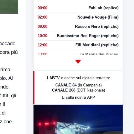
00:00
FabLab (replica)
02:00
Nouvelle Vouge (Film)
09:00
Rosso e Nero (repliche)
10:30
Buonissimo Red Roger (repliche)
 accade
12:00
Fili Meridiani (repliche)
ncora più
13:00
La Mappa dei Piaceri
14:00
LabNews
prima
17:00
LabNews (replica)
olo. Al
LABTV
e anche sul digitale terrestre
18:30
Di Faccia e di Profilo (repliche)
CANALE 84
(in Campania)
ondo,
CANALE 268
(DDT Nazionale)
19:30
LabNews (Diretta)
titi gli
E sulla nostra
APP
21:00
Free Sport
 il
23:00
LabNews (replica)
 di
ozione