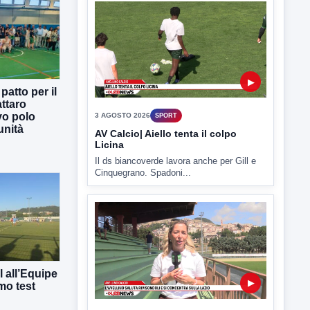
Due giorni di riposo poi testa al debutto di
Coppa...
atto per il
ttaro
vo polo
unità
▶
3 AGOSTO 2026
SPORT
AV Calcio| Aiello tenta il colpo
Licina
Il ds biancoverde lavora anche per Gill e
Cinquegrano. Spadoni...
 all’Equipe
mo test