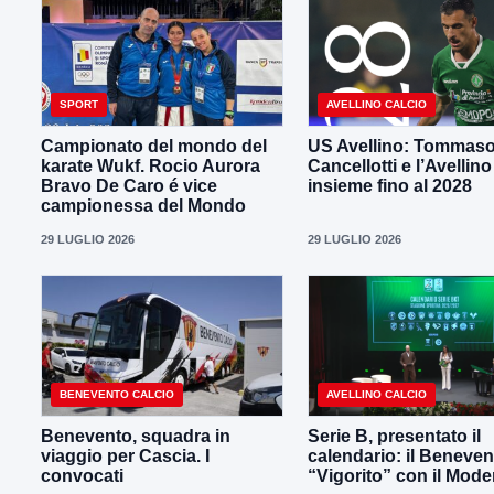
SPORT
AVELLINO CALCIO
Campionato del mondo del
US Avellino: Tommas
karate Wukf. Rocio Aurora
Cancellotti e l’Avellino
Bravo De Caro é vice
insieme fino al 2028
campionessa del Mondo
29 LUGLIO 2026
29 LUGLIO 2026
BENEVENTO CALCIO
AVELLINO CALCIO
Benevento, squadra in
Serie B, presentato il
viaggio per Cascia. I
calendario: il Beneven
convocati
“Vigorito” con il Mod