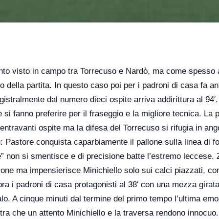
 quanto visto in campo tra Torrecuso e Nardò, ma come spesso
o della partita. In questo caso poi per i padroni di casa fa a
istralmente dal numero dieci ospite arriva addirittura al 94′.
e si fanno preferire per il fraseggio e la migliore tecnica. La 
entravanti ospite ma la difesa del Torrecuso si rifugia in ang
u: Pastore conquista caparbiamente il pallone sulla linea di f
ce” non si smentisce e di precisione batte l’estremo leccese. Zit
zione ma impensierisce Minichiello solo sui calci piazzati, con
a i padroni di casa protagonisti al 38′ con una mezza girata
palo. A cinque minuti dal termine del primo tempo l’ultima em
stra che un attento Minichiello e la traversa rendono innocuo.