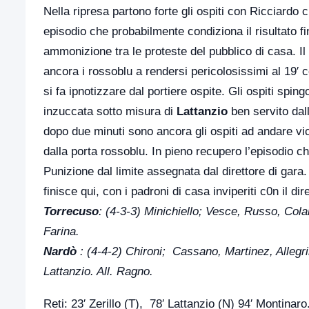
Nella ripresa partono forte gli ospiti con Ricciardo c
episodio che probabilmente condiziona il risultato fi
ammonizione tra le proteste del pubblico di casa. I
ancora i rossoblu a rendersi pericolosissimi al 19′ 
si fa ipnotizzare dal portiere ospite. Gli ospiti spin
inzuccata sotto misura di
Lattanzio
ben servito dal
dopo due minuti sono ancora gli ospiti ad andare vic
dalla porta rossoblu. In pieno recupero l’episodio che
Punizione dal limite assegnata dal direttore di gara.
finisce qui, con i padroni di casa inviperiti c0n il d
Torrecuso
: (4-3-3) Minichiello; Vesce, Russo, Colar
Farina.
Nardò
: (4-4-2) Chironi; Cassano, Martinez, Allegr
Lattanzio. All. Ragno.
Reti: 23′ Zerillo (T), 78′ Lattanzio (N) 94′ Montinaro