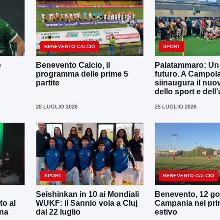
BENEVENTO CALCIO
SPORT
o
Benevento Calcio, il
Palatammaro: Un p
programma delle prime 5
futuro. A Campola
partite
siinaugura il nuo
dello sport e dell’
28 LUGLIO 2026
25 LUGLIO 2026
SPORT
BENEVENTO CALCIO
Seishinkan in 10 ai Mondiali
Benevento, 12 gol
to al
WUKF: il Sannio vola a Cluj
Campania nel pri
ena
dal 22 luglio
estivo