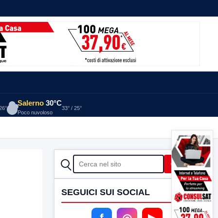
Salerno
30°C
 26°
33° / 25°
Poco nuvoloso
CERCA
Cerca
SEGUICI SUI SOCIAL
f
◎
▶