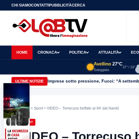
CHI SIAMO
CONTATTI
PUBBLICITÀ
CERCA
HOME
CRONACA
POLITICA
ATTUALITÀ
ECO
Avellino
27°C
37° / 19°
Soleggiato
Imprese sotto pressione, Fucci: “A settemb
ULTIME NOTIZIE
Home
>
Sport
> VIDEO – Torrecuso beffato al 94′ dal Nardò
SPORT
VIDEO – Torrecuso be