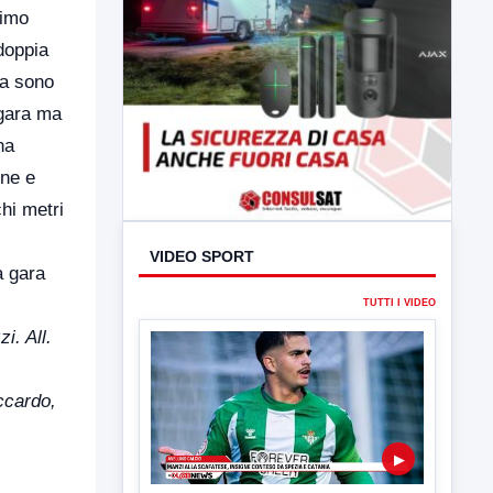
rimo
 doppia
ma sono
 gara ma
na
one e
hi metri
a gara
i. All.
VIDEO SPORT
TUTTI I VIDEO
ccardo,