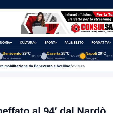
NOMIA
CULTURA
SPORT
PALINSESTO
FORMAT TV
Benevento
29°C
Caserta
28°C
Napoli
29°C
38° / 18°
36° / 23°
33° /
Poco nuvoloso
Poco nuvoloso
Soleggiato
re mobilitazione da Benevento e Avellino”
2 ORE FA
ffato al 94′ dal Nardò