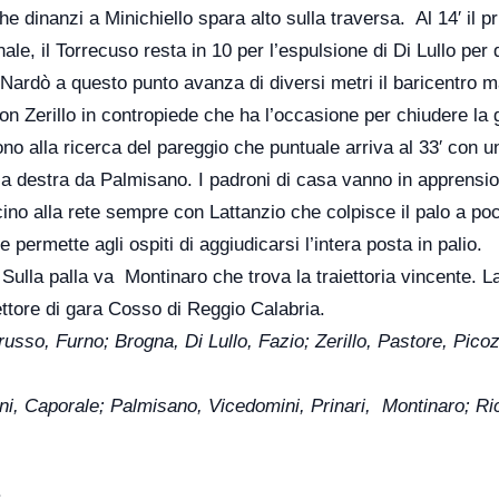
he dinanzi a Minichiello spara alto sulla traversa. Al 14′ il p
nale, il Torrecuso resta in 10 per l’espulsione di Di Lullo per
l Nardò a questo punto avanza di diversi metri il baricentro 
con Zerillo in contropiede che ha l’occasione per chiudere la
gono alla ricerca del pareggio che puntuale arriva al 33′ con u
la destra da Palmisano. I padroni di casa vanno in apprensi
ino alla rete sempre con Lattanzio che colpisce il palo a poc
 permette agli ospiti di aggiudicarsi l’intera posta in palio.
 Sulla palla va Montinaro che trova la traiettoria vincente. L
irettore di gara Cosso di Reggio Calabria.
usso, Furno; Brogna, Di Lullo, Fazio; Zerillo, Pastore, Picozz
ini, Caporale; Palmisano, Vicedomini, Prinari, Montinaro; Ri
.