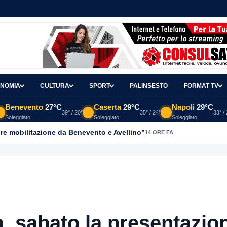
NOMIA
CULTURA
SPORT
PALINSESTO
FORMAT TV
Benevento
27°C
Caserta
29°C
Napoli
29°C
39° / 20°
35° / 24°
33° /
Soleggiato
Soleggiato
Soleggiato
re mobilitazione da Benevento e Avellino”
14 ORE FA
, sabato la presentazio