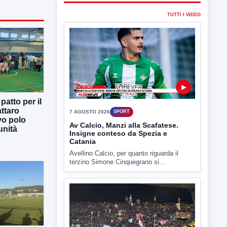
7 AGOSTO 2026
SPORT
Av Calcio, Manzi alla Scafatese.
Insigne conteso da Spezia e
Catania
Avellino Calcio, per quanto riguarda il
terzino Simone Cinquegrano si...
atto per il
ttaro
vo polo
unità
▶
3 AGOSTO 2026
SPORT
Due giorni di riposo poi testa al
debutto di Coppa Italia
Due giorni di riposo poi testa al debutto di
Coppa...