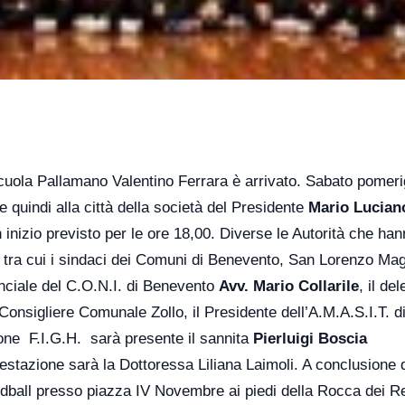
 Scuola Pallamano Valentino Ferrara è arrivato. Sabato pomeri
 e quindi alla città della società del Presidente
Mario Lucian
inizio previsto per le ore 18,00. Diverse le Autorità che ha
, tra cui i sindaci dei Comuni di Benevento, San Lorenzo Mag
nciale del C.O.N.I. di Benevento
Avv. Mario Collarile
, il de
onsigliere Comunale Zollo, il Presidente dell’A.M.A.S.I.T. d
ione F.I.G.H. sarà presente il sannita
Pierluigi Boscia
estazione sarà la Dottoressa Liliana Laimoli. A conclusione 
ndball presso piazza IV Novembre ai piedi della Rocca dei Re