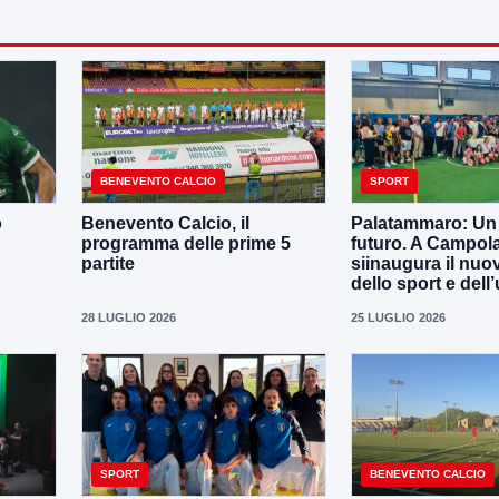
BENEVENTO CALCIO
SPORT
o
Benevento Calcio, il
Palatammaro: Un p
programma delle prime 5
futuro. A Campola
partite
siinaugura il nuo
dello sport e dell’
28 LUGLIO 2026
25 LUGLIO 2026
SPORT
BENEVENTO CALCIO