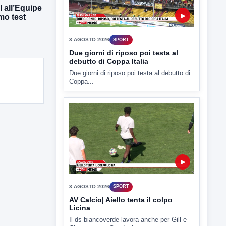
 all’Equipe
mo test
▶
3 AGOSTO 2026
SPORT
AV Calcio| Aiello tenta il colpo
Licina
Il ds biancoverde lavora anche per Gill e
Cinquegrano. Spadoni...
▶