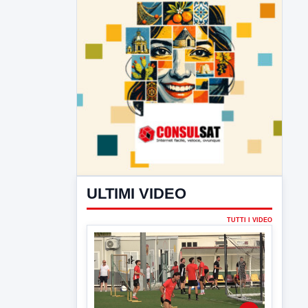
ULTIMI VIDEO
TUTTI I VIDEO
▶
7 AGOSTO 2026
SPORT BENEVENTO
Benevento Calcio: Le scelte di
Floro Flores per il debutto di Coppa
Italia
Il Benevento è pronto al debutto di Coppa
Italia. Scelte...