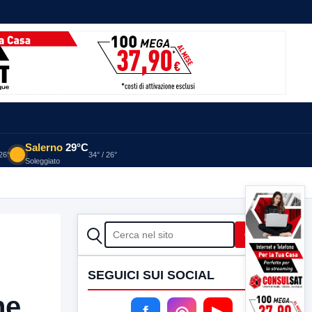
Salerno
29°C
 26°
34° / 26°
Soleggiato
CERCA
Cerca
SEGUICI SUI SOCIAL
ne
f
◎
▶