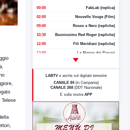
00:00
FabLab (replica)
02:00
Nouvelle Vouge (Film)
09:00
Rosso e Nero (repliche)
10:30
Buonissimo Red Roger (repliche)
12:00
Fili Meridiani (repliche)
13:00
La Mappa dei Piaceri
ggio
14:00
LabNews
o
,
17:00
LabNews (replica)
nno
LABTV
e anche sul digitale terrestre
18:30
Di Faccia e di Profilo (repliche)
CANALE 84
(in Campania)
giore,
CANALE 268
(DDT Nazionale)
19:30
LabNews (Diretta)
legato
E sulla nostra
APP
21:00
Free Sport
i Telese
23:00
LabNews (replica)
della
ttori,