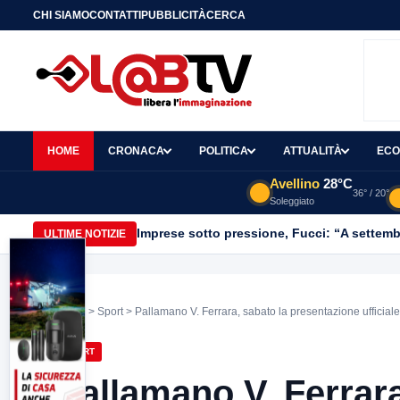
CHI SIAMO
CONTATTI
PUBBLICITÀ
CERCA
HOME
CRONACA
POLITICA
ATTUALITÀ
ECO
Avellino
28°C
36° / 20°
Soleggiato
Imprese sotto pressione, Fucci: “A settemb
ULTIME NOTIZIE
Home
>
Sport
> Pallamano V. Ferrara, sabato la presentazione ufficiale
SPORT
Pallamano V. Ferrara