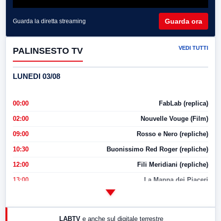
Guarda ora
Guarda la diretta streaming
VEDI TUTTI
PALINSESTO TV
LUNEDI 03/08
00:00
FabLab (replica)
02:00
Nouvelle Vouge (Film)
09:00
Rosso e Nero (repliche)
10:30
Buonissimo Red Roger (repliche)
12:00
Fili Meridiani (repliche)
13:00
La Mappa dei Piaceri
14:00
LabNews
17:00
LabNews (replica)
LABTV
e anche sul digitale terrestre