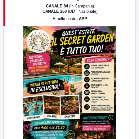
18:30
Di Faccia e di Profilo (repliche)
CANALE 84
(in Campania)
CANALE 268
(DDT Nazionale)
19:30
LabNews (Diretta)
E sulla nostra
APP
21:00
Free Sport
23:00
LabNews (replica)