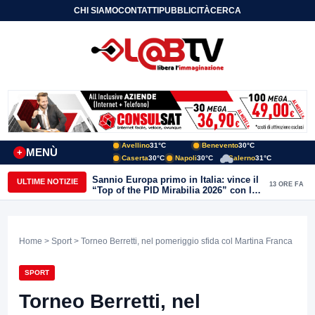
CHI SIAMO
CONTATTI
PUBBLICITÀ
CERCA
Avellino
31°C
Benevento
30°C
MENÙ
+
Caserta
30°C
Napoli
30°C
Salerno
31°C
Sannio Europa primo in Italia: vince il
ULTIME NOTIZIE
13 ORE FA
“Top of the PID Mirabilia 2026” con la
realtà virtuale nei musei del Sannio
Home
>
Sport
> Torneo Berretti, nel pomeriggio sfida col Martina Franca
SPORT
Torneo Berretti, nel