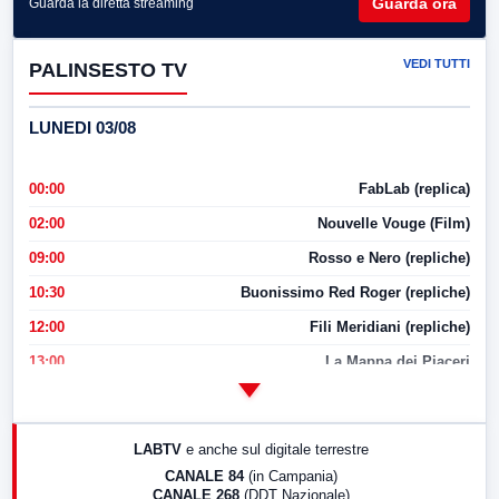
Guarda ora
Guarda la diretta streaming
VEDI TUTTI
PALINSESTO TV
LUNEDI 03/08
00:00
FabLab (replica)
02:00
Nouvelle Vouge (Film)
09:00
Rosso e Nero (repliche)
10:30
Buonissimo Red Roger (repliche)
12:00
Fili Meridiani (repliche)
13:00
La Mappa dei Piaceri
14:00
LabNews
17:00
LabNews (replica)
LABTV
e anche sul digitale terrestre
18:30
Di Faccia e di Profilo (repliche)
CANALE 84
(in Campania)
CANALE 268
(DDT Nazionale)