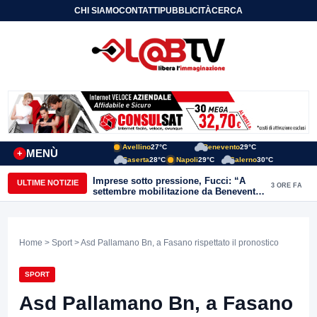
CHI SIAMO
CONTATTI
PUBBLICITÀ
CERCA
Avellino
27°C
Benevento
29°C
MENÙ
+
Caserta
28°C
Napoli
29°C
Salerno
30°C
Imprese sotto pressione, Fucci: “A
ULTIME NOTIZIE
3 ORE FA
settembre mobilitazione da Benevento
e Avellino”
Home
>
Sport
> Asd Pallamano Bn, a Fasano rispettato il pronostico
SPORT
Asd Pallamano Bn, a Fasano