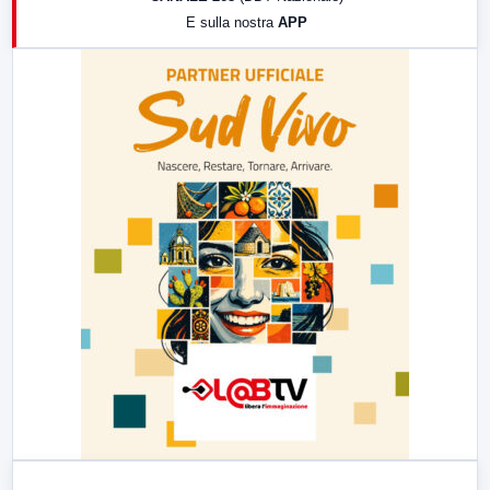
19:30
LabNews (Diretta)
E sulla nostra
APP
21:00
Free Sport
23:00
LabNews (replica)