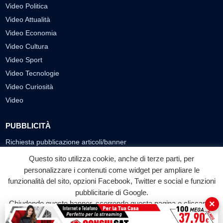
Video Politica
Video Attualità
Video Economia
Video Cultura
Video Sport
Video Tecnologie
Video Curiosità
Video
PUBBLICITÀ
Richiesta pubblicazione articoli/banner
Questo sito utilizza cookie, anche di terze parti, per
SEGUICI SUI SOCIAL
personalizzare i contenuti come widget per ampliare le
funzionalità del sito, opzioni Facebook, Twitter e social e funzioni
f
◎
▶
pubblicitarie di Google.
Facebook
Instagram
YouTube
×
Chiudendo questo banner, scorrendo questa pagina o cliccando
su qualunque suo elemento acconsenti all'uso dei cookie.