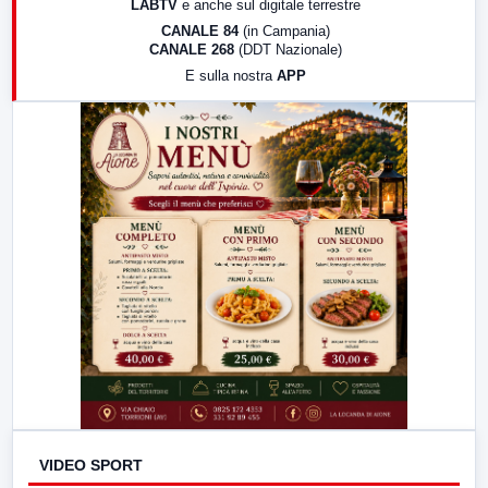
LABTV
e anche sul digitale terrestre
18:30
Di Faccia e di Profilo (repliche)
CANALE 84
(in Campania)
CANALE 268
(DDT Nazionale)
19:30
LabNews (Diretta)
E sulla nostra
APP
21:00
Free Sport
23:00
LabNews (replica)
VIDEO SPORT