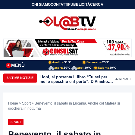
CHI SIAMO
CONTATTI
PUBBLICITÀ
CERCA
Avellino
31°C
Benevento
29°C
MENÙ
+
Caserta
30°C
Napoli
30°C
Salerno
30°C
Lioni, si presenta il libro “Tu sei per
ULTIME NOTIZIE
42 MINUTI FA
me lo specchio e il porto”. D’Amelio:
“Gettiamo un seme d’impegno futuro
per tante e tanti”
Home
>
Sport
> Benevento, il sabato in Lucania. Anche col Matera si
giocherà in notturna
SPORT
Benevento, il sabato in