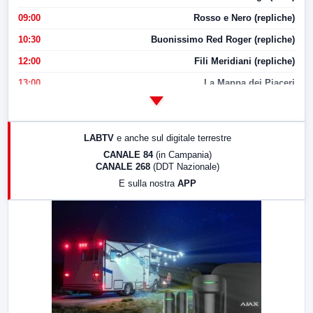
09:00
Rosso e Nero (repliche)
10:30
Buonissimo Red Roger (repliche)
12:00
Fili Meridiani (repliche)
13:00
La Mappa dei Piaceri
14:00
LabNews
17:00
LabNews (replica)
LABTV
e anche sul digitale terrestre
18:30
Di Faccia e di Profilo (repliche)
CANALE 84
(in Campania)
CANALE 268
(DDT Nazionale)
19:30
LabNews (Diretta)
E sulla nostra
APP
21:00
Free Sport
23:00
LabNews (replica)