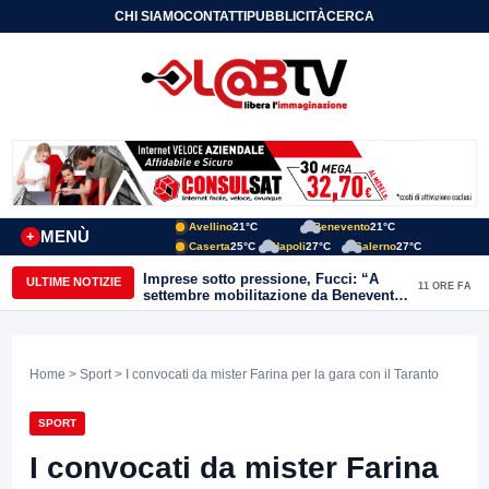
CHI SIAMO
CONTATTI
PUBBLICITÀ
CERCA
Avellino
21°C
Benevento
21°C
MENÙ
+
Caserta
25°C
Napoli
27°C
Salerno
27°C
Imprese sotto pressione, Fucci: “A
ULTIME NOTIZIE
11 ORE FA
settembre mobilitazione da Benevento
e Avellino”
Home
>
Sport
> I convocati da mister Farina per la gara con il Taranto
SPORT
I convocati da mister Farina