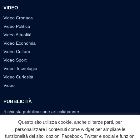
VIDEO
Video Cronaca
Video Politica
Video Attualità
Video Economia
Video Cultura
Video Sport
Video Tecnologie
Video Curiosità
Video
PUBBLICITÀ
Richiesta pubblicazione articoli/banner
Questo sito utilizza cookie, anche di terze parti, per
SEGUICI SUI SOCIAL
personalizzare i contenuti come widget per ampliare le
funzionalità del sito, opzioni Facebook, Twitter e social e funzioni
f
◎
▶