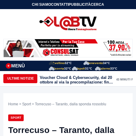
CHI SIAMO
CONTATTI
PUBBLICITÀ
CERCA
Avellino
32°C
Benevento
34°C
MENÙ
+
Caserta
32°C
Napoli
31°C
Salerno
33°C
Voucher Cloud & Cybersecurity, dal 20
ULTIME NOTIZIE
43 MINUTI FA
ottobre al via la precompilazione: fino
a 20mila euro a fondo perduto per
imprese e professionisti
Home
>
Sport
> Torrecuso – Taranto, dalla sponda rossoblu
SPORT
Torrecuso – Taranto, dalla