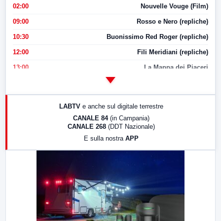
02:00
Nouvelle Vouge (Film)
09:00
Rosso e Nero (repliche)
10:30
Buonissimo Red Roger (repliche)
12:00
Fili Meridiani (repliche)
13:00
La Mappa dei Piaceri
14:00
LabNews
17:00
LabNews (replica)
LABTV
e anche sul digitale terrestre
18:30
Di Faccia e di Profilo (repliche)
CANALE 84
(in Campania)
CANALE 268
(DDT Nazionale)
19:30
LabNews (Diretta)
E sulla nostra
APP
21:00
Free Sport
23:00
LabNews (replica)