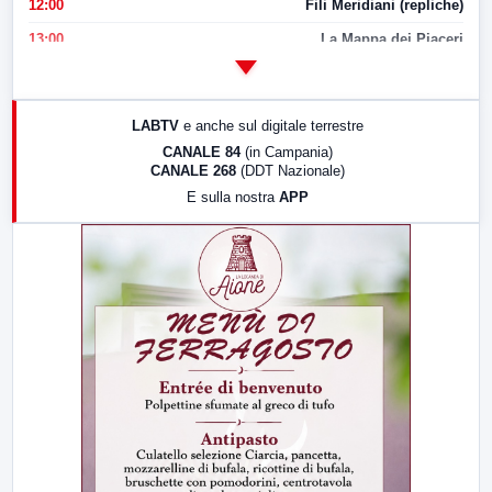
12:00
Fili Meridiani (repliche)
13:00
La Mappa dei Piaceri
14:00
LabNews
17:00
LabNews (replica)
LABTV
e anche sul digitale terrestre
18:30
Di Faccia e di Profilo (repliche)
CANALE 84
(in Campania)
CANALE 268
(DDT Nazionale)
19:30
LabNews (Diretta)
E sulla nostra
APP
21:00
Free Sport
23:00
LabNews (replica)