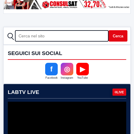
CERCA
Cerca
SEGUICI SUI SOCIAL
f
◎
▶
Facebook
Instagram
YouTube
LABTV LIVE
LIVE