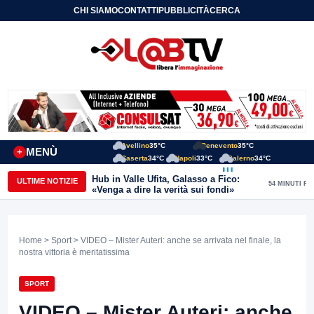
CHI SIAMO
CONTATTI
PUBBLICITÀ
CERCA
Avellino
35°C
Benevento
35°C
MENÙ
+
Caserta
34°C
Napoli
33°C
Salerno
34°C
Hub in Valle Ufita, Galasso a Fico:
ULTIME NOTIZIE
54 MINUTI FA
«Venga a dire la verità sui fondi»
Home
>
Sport
> VIDEO – Mister Auteri: anche se arrivata nel finale, la
nostra vittoria è meritatissima
SPORT
VIDEO – Mister Auteri: anche