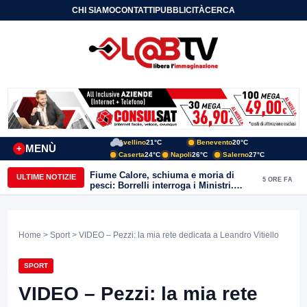
CHI SIAMO
CONTATTI
PUBBLICITÀ
CERCA
Avellino
21°C
Benevento
20°C
MENÙ
+
Caserta
24°C
Napoli
26°C
Salerno
27°C
Fiume Calore, schiuma e moria di
ULTIME NOTIZIE
5 ORE FA
pesci: Borrelli interroga i Ministri.
“Benevento paga l’assenza del
depuratore
Home
>
Sport
> VIDEO – Pezzi: la mia rete dedicata a Leandro Vitiello
SPORT
VIDEO – Pezzi: la mia rete