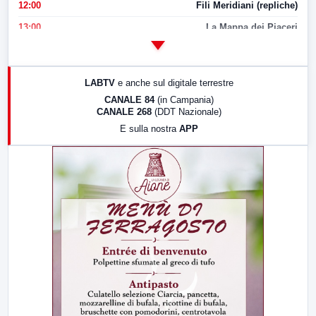
12:00
Fili Meridiani (repliche)
13:00
La Mappa dei Piaceri
14:00
LabNews
17:00
LabNews (replica)
LABTV
e anche sul digitale terrestre
18:30
Di Faccia e di Profilo (repliche)
CANALE 84
(in Campania)
CANALE 268
(DDT Nazionale)
19:30
LabNews (Diretta)
E sulla nostra
APP
21:00
Free Sport
23:00
LabNews (replica)