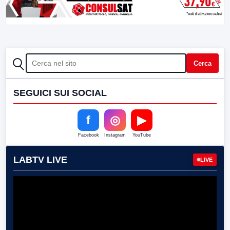
CERCA
Cerca
SEGUICI SUI SOCIAL
f
◎
▶
Facebook
Instagram
YouTube
LABTV LIVE
LIVE