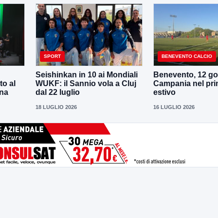
SPORT
BENEVENTO CALCIO
Seishinkan in 10 ai Mondiali
Benevento, 12 gol
to al
WUKF: il Sannio vola a Cluj
Campania nel pri
ena
dal 22 luglio
estivo
18 LUGLIO 2026
16 LUGLIO 2026