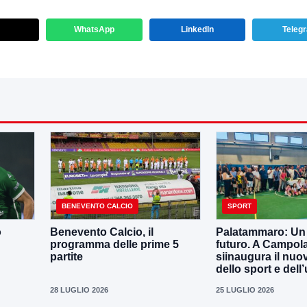
WhatsApp
LinkedIn
Teleg
BENEVENTO CALCIO
SPORT
o
Benevento Calcio, il
Palatammaro: Un p
programma delle prime 5
futuro. A Campola
partite
siinaugura il nuo
dello sport e dell’
28 LUGLIO 2026
25 LUGLIO 2026