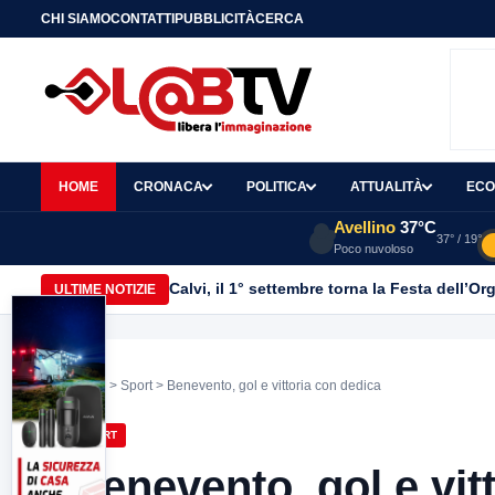
CHI SIAMO
CONTATTI
PUBBLICITÀ
CERCA
HOME
CRONACA
POLITICA
ATTUALITÀ
ECO
Avellino
37°C
37° / 19°
Poco nuvoloso
Calvi, il 1° settembre torna la Festa dell’Or
ULTIME NOTIZIE
Home
>
Sport
> Benevento, gol e vittoria con dedica
SPORT
Benevento, gol e vit