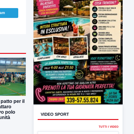
ram
VIDEO SPORT
atto per il
TUTTI I VIDEO
ttaro
vo polo
unità