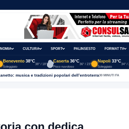
NOMIA
CULTURA
SPORT
PALINSESTO
FORMAT TV
Benevento
38°C
Caserta
36°C
Napoli
33°C
38° / 18°
36° / 23°
34° /
Soleggiato
Poco nuvoloso
Soleggiato
ganetto: musica e tradizioni popolari dell’entroterra
30 MINUTI FA
toria con dedica