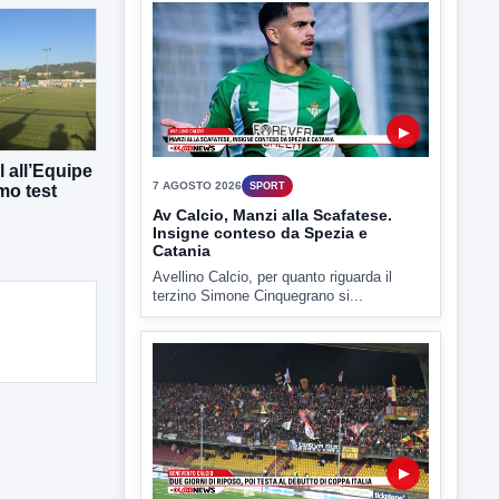
▶
7 AGOSTO 2026
SPORT
Av Calcio, Manzi alla Scafatese.
Insigne conteso da Spezia e
Catania
 all’Equipe
mo test
Avellino Calcio, per quanto riguarda il
terzino Simone Cinquegrano si...
▶
3 AGOSTO 2026
SPORT
Due giorni di riposo poi testa al
debutto di Coppa Italia