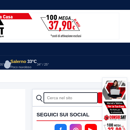
Salerno
33°C
 26°
34° / 25°
Poco nuvoloso
CERCA
Cerca
SEGUICI SUI SOCIAL
f
◎
▶