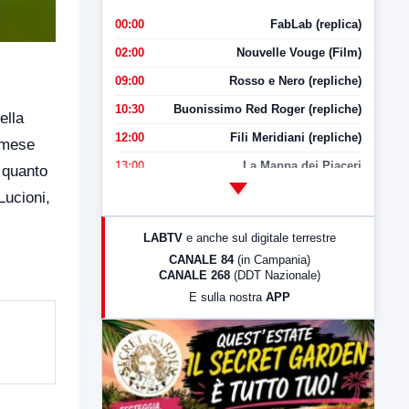
00:00
FabLab (replica)
02:00
Nouvelle Vouge (Film)
09:00
Rosso e Nero (repliche)
10:30
Buonissimo Red Roger (repliche)
ella
12:00
Fili Meridiani (repliche)
 mese
13:00
La Mappa dei Piaceri
 quanto
14:00
LabNews
Lucioni,
17:00
LabNews (replica)
LABTV
e anche sul digitale terrestre
18:30
Di Faccia e di Profilo (repliche)
CANALE 84
(in Campania)
CANALE 268
(DDT Nazionale)
19:30
LabNews (Diretta)
E sulla nostra
APP
21:00
Free Sport
23:00
LabNews (replica)