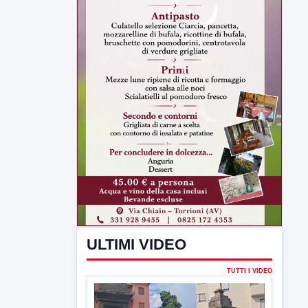
ULTIMI VIDEO
TUTTI I VIDEO
▶
7 AGOSTO 2026
CRONACA
Malore o aggressione? Sarà
l'autopsia a chiarire il giallo di Villa
Adriana
Sarà affidato con ogni probabilità all'inizio
della prossima settimana l'incarico...