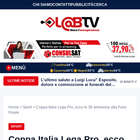
CHI SIAMO
CONTATTI
PUBBLICITÀ
CERCA
Avellino
34°C
Benevento
35°C
MENÙ
+
Caserta
34°C
Napoli
33°C
Salerno
34°C
L’ultimo saluto a Luigi Luca” Esposito,
ULTIME NOTIZIE
19 MINUTI FA
dolore e commozione ai funerali del
giornalista ucciso
Home
>
Sport
> Coppa Italia Lega Pro, ecco le 36 ammesse alla Fase
Finale
SPORT
Coppa Italia Lega Pro, ecco