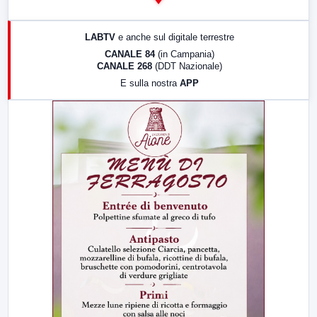
14:00
LabNews
17:00
LabNews (replica)
LABTV
e anche sul digitale terrestre
18:30
Di Faccia e di Profilo (repliche)
CANALE 84
(in Campania)
CANALE 268
(DDT Nazionale)
19:30
LabNews (Diretta)
E sulla nostra
APP
21:00
Free Sport
23:00
LabNews (replica)