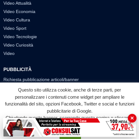
Video Attualità
Video Economia
Video Cultura
Video Sport
Video Tecnologie
Video Curiosità
Video
PUBBLICITÀ
Richiesta pubblicazione articoli/banner
Questo sito utilizza cookie, anche di terze parti, per
SEGUICI SUI SOCIAL
personalizzare i contenuti come widget per ampliare le
f
◎
▶
funzionalità del sito, opzioni Facebook, Twitter e social e funzioni
pubblicitarie di Google.
Facebook
Instagram
YouTube
×
Chiudendo questo banner, scorrendo questa pagina o cliccando
su qualunque suo elemento acconsenti all'uso dei cookie.
© 2026 LABTV - Tutti i diritti riservati
Accetta