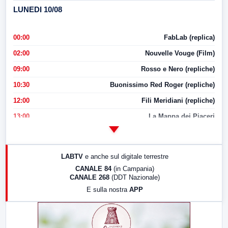
LUNEDI 10/08
00:00
FabLab (replica)
02:00
Nouvelle Vouge (Film)
09:00
Rosso e Nero (repliche)
10:30
Buonissimo Red Roger (repliche)
12:00
Fili Meridiani (repliche)
13:00
La Mappa dei Piaceri
14:00
LabNews
17:00
LabNews (replica)
LABTV
e anche sul digitale terrestre
18:30
Di Faccia e di Profilo (repliche)
CANALE 84
(in Campania)
CANALE 268
(DDT Nazionale)
19:30
LabNews (Diretta)
E sulla nostra
APP
21:00
Free Sport
23:00
LabNews (replica)