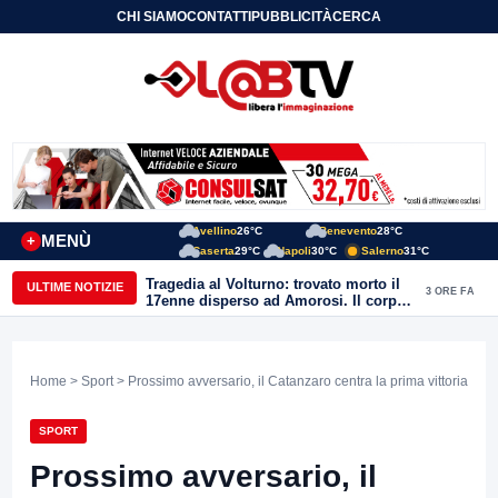
CHI SIAMO
CONTATTI
PUBBLICITÀ
CERCA
Avellino
26°C
Benevento
28°C
MENÙ
+
Caserta
29°C
Napoli
30°C
Salerno
31°C
Tragedia al Volturno: trovato morto il
ULTIME NOTIZIE
3 ORE FA
17enne disperso ad Amorosi. Il corpo
recuperato dai sommozzatori
Home
>
Sport
> Prossimo avversario, il Catanzaro centra la prima vittoria
SPORT
Prossimo avversario, il