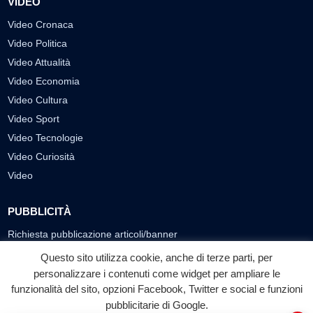
VIDEO
Video Cronaca
Video Politica
Video Attualità
Video Economia
Video Cultura
Video Sport
Video Tecnologie
Video Curiosità
Video
PUBBLICITÀ
Richiesta pubblicazione articoli/banner
Questo sito utilizza cookie, anche di terze parti, per
SEGUICI SUI SOCIAL
personalizzare i contenuti come widget per ampliare le
f
◎
▶
funzionalità del sito, opzioni Facebook, Twitter e social e funzioni
pubblicitarie di Google.
Facebook
Instagram
YouTube