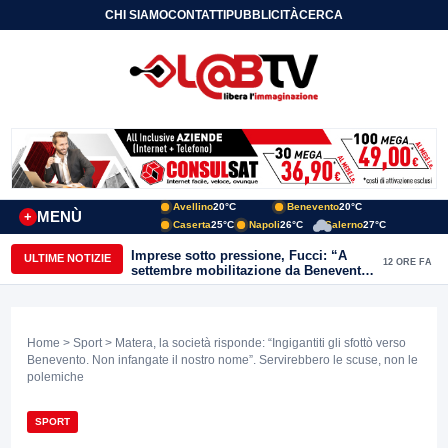
CHI SIAMO
CONTATTI
PUBBLICITÀ
CERCA
Avellino
20°C
Benevento
20°C
MENÙ
+
Caserta
25°C
Napoli
26°C
Salerno
27°C
Imprese sotto pressione, Fucci: “A
ULTIME NOTIZIE
12 ORE FA
settembre mobilitazione da Benevento
e Avellino”
Home
>
Sport
> Matera, la società risponde: “Ingigantiti gli sfottò verso
Benevento. Non infangate il nostro nome”. Servirebbero le scuse, non le
polemiche
SPORT