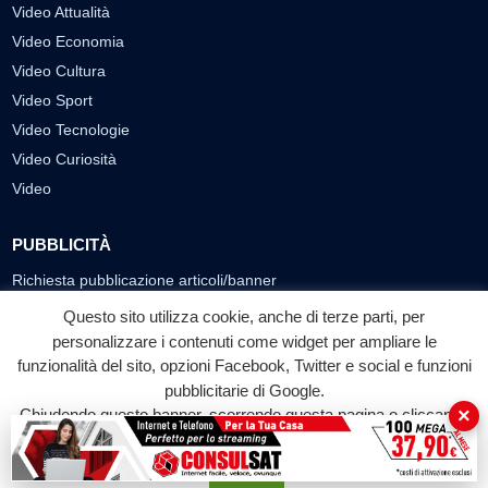
Video Attualità
Video Economia
Video Cultura
Video Sport
Video Tecnologie
Video Curiosità
Video
PUBBLICITÀ
Richiesta pubblicazione articoli/banner
Questo sito utilizza cookie, anche di terze parti, per
SEGUICI SUI SOCIAL
personalizzare i contenuti come widget per ampliare le
funzionalità del sito, opzioni Facebook, Twitter e social e funzioni
f
◎
▶
pubblicitarie di Google.
Facebook
Instagram
YouTube
×
Chiudendo questo banner, scorrendo questa pagina o cliccando
su qualunque suo elemento acconsenti all'uso dei cookie.
© 2026 LABTV - Tutti i diritti riservati
Accetta