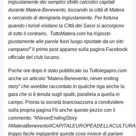
ingiustamente dei semplici sfottó calcistici capitati
durante Matera-Benevento, toccando la città di Matera
e cercando di denigrarla ingiustamente. Per fortuna
quando i turisti visitano la Città dei Sassi si accorgono
di tutto il contrario,
TuttoMatera.com
ha risposto
giustamente alle parole fuori luogo riportate da un sito
campano!”
il primo post apparso sulla pagina Facebook
ufficiale del club lucano.
Poche ore dopo è stato pubblicato su
Tuttolegapro.com
anche un articolo “Matera-Benevento, never ending
story” che avrebbe raccontato in qualche riga anche la
gara che si è tenuta sugli spalti, parallela a quella in
campo. Pronta la società biancoazzurra a condividere
sulla propria pagina Fb anche questo pezzo con il
commento:
“
‪#‎
NeverEndingStory‬
‪#‎
MateraBenevento‬
‪#‎
CAPITALEUROPEADELLACULTURA‬
troppo facile ingigantire queste cose invece di parlare