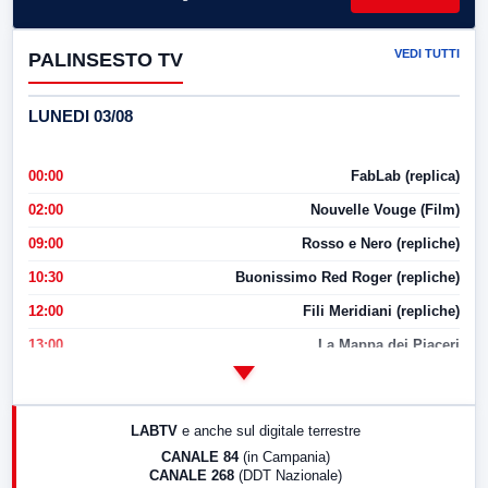
VEDI TUTTI
PALINSESTO TV
LUNEDI 03/08
00:00
FabLab (replica)
02:00
Nouvelle Vouge (Film)
09:00
Rosso e Nero (repliche)
10:30
Buonissimo Red Roger (repliche)
12:00
Fili Meridiani (repliche)
13:00
La Mappa dei Piaceri
14:00
LabNews
17:00
LabNews (replica)
LABTV
e anche sul digitale terrestre
18:30
Di Faccia e di Profilo (repliche)
CANALE 84
(in Campania)
CANALE 268
(DDT Nazionale)
19:30
LabNews (Diretta)