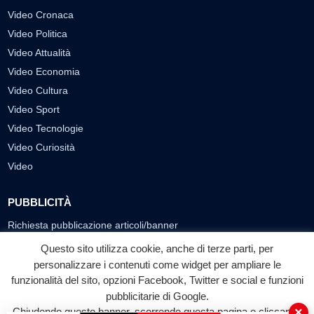
Video Cronaca
Video Politica
Video Attualità
Video Economia
Video Cultura
Video Sport
Video Tecnologie
Video Curiosità
Video
PUBBLICITÀ
Richiesta pubblicazione articoli/banner
Questo sito utilizza cookie, anche di terze parti, per
SEGUICI SUI SOCIAL
personalizzare i contenuti come widget per ampliare le
funzionalità del sito, opzioni Facebook, Twitter e social e funzioni
f
◎
▶
pubblicitarie di Google.
Facebook
Instagram
YouTube
×
Chiudendo questo banner, scorrendo questa pagina o cliccando