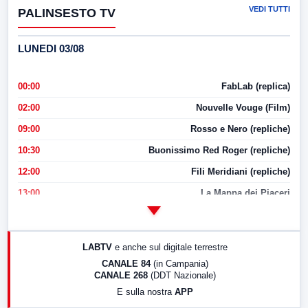
VEDI TUTTI
PALINSESTO TV
LUNEDI 03/08
00:00
FabLab (replica)
02:00
Nouvelle Vouge (Film)
09:00
Rosso e Nero (repliche)
10:30
Buonissimo Red Roger (repliche)
12:00
Fili Meridiani (repliche)
13:00
La Mappa dei Piaceri
14:00
LabNews
17:00
LabNews (replica)
LABTV
e anche sul digitale terrestre
18:30
Di Faccia e di Profilo (repliche)
CANALE 84
(in Campania)
CANALE 268
(DDT Nazionale)
19:30
LabNews (Diretta)
E sulla nostra
APP
21:00
Free Sport