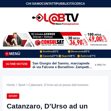
CHI SIAMO
CONTATTI
PUBBLICITÀ
CERCA
Avellino
23°C
Benevento
25°C
MENÙ
+
Caserta
27°C
Napoli
28°C
Salerno
27°C
San Giorgio del Sannio, marciapiede
ULTIME NOTIZIE
6 ORE FA
di via Falcone e Borsellino: Zampetti e
Lombardi replicano alle polemiche
Home
>
Sport
> Catanzaro, D’Urso ad un passo dall’esonero
SPORT
Catanzaro, D’Urso ad un