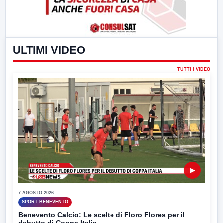
ULTIMI VIDEO
TUTTI I VIDEO
▶
7 AGOSTO 2026
SPORT BENEVENTO
Benevento Calcio: Le scelte di Floro Flores per il
debutto di Coppa Italia