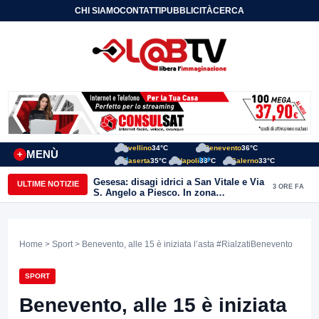
CHI SIAMO
CONTATTI
PUBBLICITÀ
CERCA
Avellino
34°C
Benevento
36°C
MENÙ
+
Caserta
35°C
Napoli
33°C
Salerno
33°C
Gesesa: disagi idrici a San Vitale e Via
ULTIME NOTIZIE
3 ORE FA
S. Angelo a Piesco. In zona
posizionata l’autobotte
Home
>
Sport
> Benevento, alle 15 è iniziata l’asta #RialzatiBenevento
SPORT
Benevento, alle 15 è iniziata