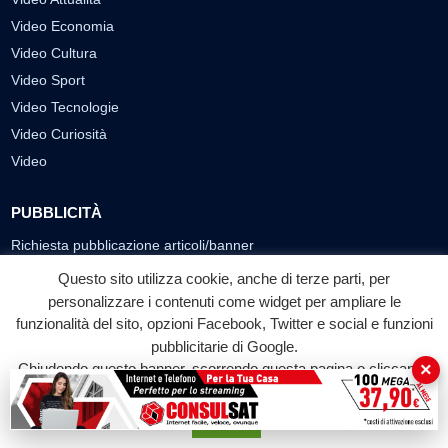
Video Economia
Video Cultura
Video Sport
Video Tecnologie
Video Curiosità
Video
PUBBLICITÀ
Richiesta pubblicazione articoli/banner
Questo sito utilizza cookie, anche di terze parti, per
SEGUICI SUI SOCIAL
personalizzare i contenuti come widget per ampliare le
funzionalità del sito, opzioni Facebook, Twitter e social e funzioni
f
◎
▶
pubblicitarie di Google.
Facebook
Instagram
YouTube
×
Chiudendo questo banner, scorrendo questa pagina o cliccando
su qualunque suo elemento acconsenti all'uso dei cookie.
© 2026 LABTV - Tutti i diritti riservati
Accetta