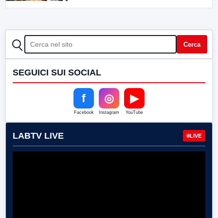
CERCA
Cerca
SEGUICI SUI SOCIAL
f
◎
▶
Facebook
Instagram
YouTube
LABTV LIVE
LIVE