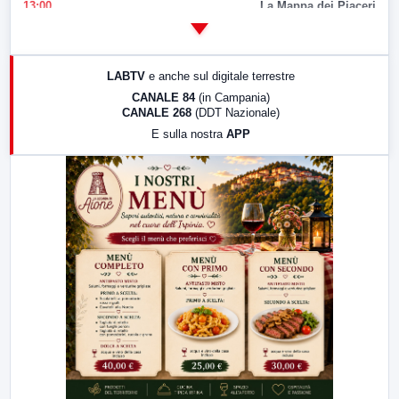
13:00
La Mappa dei Piaceri
14:00
LabNews
17:00
LabNews (replica)
LABTV
e anche sul digitale terrestre
18:30
Di Faccia e di Profilo (repliche)
CANALE 84
(in Campania)
CANALE 268
(DDT Nazionale)
19:30
LabNews (Diretta)
E sulla nostra
APP
21:00
Free Sport
23:00
LabNews (replica)