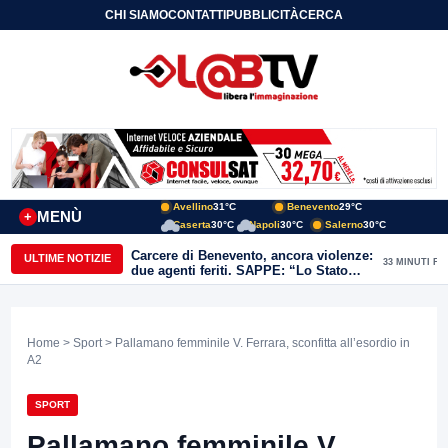
CHI SIAMO
CONTATTI
PUBBLICITÀ
CERCA
Avellino
31°C
Benevento
29°C
MENÙ
+
Caserta
30°C
Napoli
30°C
Salerno
30°C
Carcere di Benevento, ancora violenze:
ULTIME NOTIZIE
33 MINUTI FA
due agenti feriti. SAPPE: “Lo Stato
non può arretrare”
Home
>
Sport
> Pallamano femminile V. Ferrara, sconfitta all’esordio in
A2
SPORT
Pallamano femminile V.