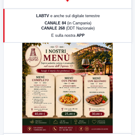
14:00
LabNews
17:00
LabNews (replica)
LABTV
e anche sul digitale terrestre
18:30
Di Faccia e di Profilo (repliche)
CANALE 84
(in Campania)
CANALE 268
(DDT Nazionale)
19:30
LabNews (Diretta)
E sulla nostra
APP
21:00
Free Sport
23:00
LabNews (replica)