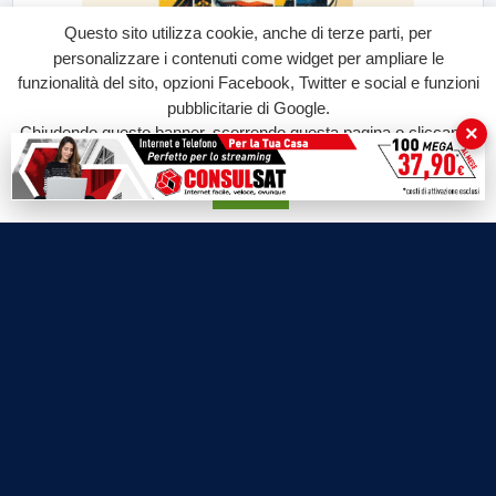
Questo sito utilizza cookie, anche di terze parti, per
personalizzare i contenuti come widget per ampliare le
funzionalità del sito, opzioni Facebook, Twitter e social e funzioni
pubblicitarie di Google.
×
Chiudendo questo banner, scorrendo questa pagina o cliccando
su qualunque suo elemento acconsenti all'uso dei cookie.
Accetta
Labtv.net è un prodotto Consulservice S.r.l.
Labtv.net è il sito ufficiale del canale televisivo di Lab Tv canale 84
del digitale terrestre Regione Campania
Sede legale: Via Chiaio, 5 - 83010 – Torrioni (AV)
P.IVA 02757950643
Oscr. R.E.A. AV N.181151