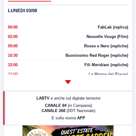
LUNEDI 03/08
00:00
FabLab (replica)
02:00
Nouvelle Vouge (Film)
09:00
Rosso e Nero (repliche)
10:30
Buonissimo Red Roger (repliche)
12:00
Fili Meridiani (repliche)
13:00
La Mappa dei Piaceri
14:00
LabNews
17:00
LabNews (replica)
LABTV
e anche sul digitale terrestre
18:30
Di Faccia e di Profilo (repliche)
CANALE 84
(in Campania)
CANALE 268
(DDT Nazionale)
19:30
LabNews (Diretta)
E sulla nostra
APP
21:00
Free Sport
23:00
LabNews (replica)