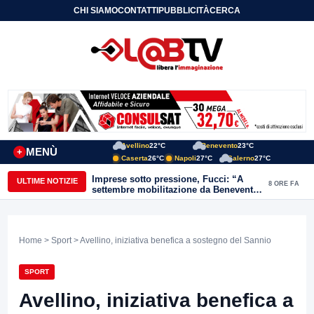
CHI SIAMO
CONTATTI
PUBBLICITÀ
CERCA
Avellino
22°C
Benevento
23°C
MENÙ
+
Caserta
26°C
Napoli
27°C
Salerno
27°C
Imprese sotto pressione, Fucci: “A
ULTIME NOTIZIE
8 ORE FA
settembre mobilitazione da Benevento
e Avellino”
Home
>
Sport
> Avellino, iniziativa benefica a sostegno del Sannio
SPORT
Avellino, iniziativa benefica a