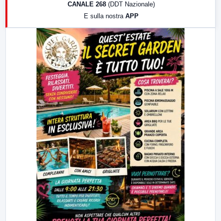
CANALE 268
(DDT Nazionale)
19:30
LabNews (Diretta)
E sulla nostra
APP
21:00
Free Sport
23:00
LabNews (replica)