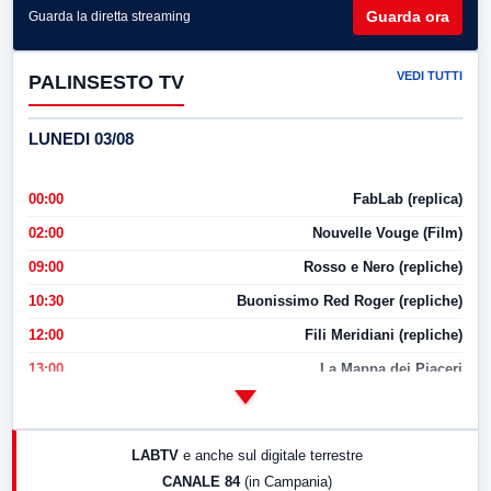
Guarda ora
Guarda la diretta streaming
VEDI TUTTI
PALINSESTO TV
LUNEDI 03/08
00:00
FabLab (replica)
02:00
Nouvelle Vouge (Film)
09:00
Rosso e Nero (repliche)
10:30
Buonissimo Red Roger (repliche)
12:00
Fili Meridiani (repliche)
13:00
La Mappa dei Piaceri
14:00
LabNews
17:00
LabNews (replica)
LABTV
e anche sul digitale terrestre
18:30
Di Faccia e di Profilo (repliche)
CANALE 84
(in Campania)