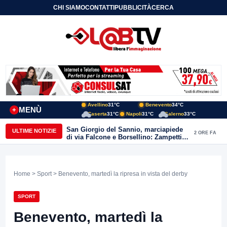
CHI SIAMO
CONTATTI
PUBBLICITÀ
CERCA
Avellino
31°C
Benevento
34°C
MENÙ
+
Caserta
31°C
Napoli
31°C
Salerno
33°C
San Giorgio del Sannio, marciapiede
ULTIME NOTIZIE
2 ORE FA
di via Falcone e Borsellino: Zampetti e
Lombardi replicano alle polemiche
Home
>
Sport
> Benevento, martedì la ripresa in vista del derby
SPORT
Benevento, martedì la