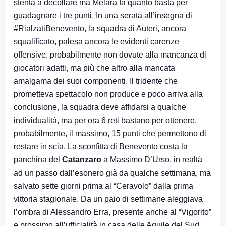
stenta a decollare ma Melara fa quanto basta per
guadagnare i tre punti. In una serata all’insegna di
#RialzatiBenevento, la squadra di Auteri, ancora
squalificato, palesa ancora le evidenti carenze
offensive, probabilmente non dovute alla mancanza di
giocatori adatti, ma più che altro alla mancata
amalgama dei suoi componenti. Il tridente che
prometteva spettacolo non produce e poco arriva alla
conclusione, la squadra deve affidarsi a qualche
individualità, ma per ora 6 reti bastano per ottenere,
probabilmente, il massimo, 15 punti che permettono di
restare in scia. La sconfitta di Benevento costa la
panchina del
Catanzaro
a Massimo D’Urso, in realtà
ad un passo dall’esonero già da qualche settimana, ma
salvato sette giorni prima al “Ceravolo” dalla prima
vittoria stagionale. Da un paio di settimane aleggiava
l’ombra di Alessandro Erra, presente anche al “Vigorito”
e prossimo all’ufficialità in casa delle Aquile del Sud.