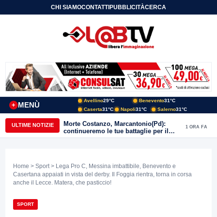
CHI SIAMO
CONTATTI
PUBBLICITÀ
CERCA
Avellino
29°C
Benevento
31°C
MENÙ
+
Caserta
31°C
Napoli
31°C
Salerno
31°C
Morte Costanzo, Marcantonio(Pd):
ULTIME NOTIZIE
1 ORA FA
continueremo le tue battaglie per il
Sannio
Home
>
Sport
> Lega Pro C, Messina imbattibile, Benevento e
Casertana appaiati in vista del derby. Il Foggia rientra, torna in corsa
anche il Lecce. Matera, che pasticcio!
SPORT