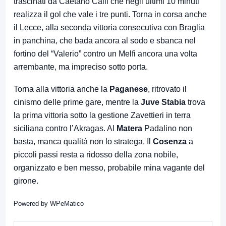
trascinati da Caetano Calil che negli ultimi 10 minuti
realizza il gol che vale i tre punti. Torna in corsa anche
il Lecce, alla seconda vittoria consecutiva con Braglia
in panchina, che bada ancora al sodo e sbanca nel
fortino del “Valerio” contro un Melfi ancora una volta
arrembante, ma impreciso sotto porta.
Torna alla vittoria anche la
Paganese
, ritrovato il
cinismo delle prime gare, mentre la
Juve Stabia
trova
la prima vittoria sotto la gestione Zavettieri in terra
siciliana contro l’Akragas. Al
Matera
Padalino non
basta, manca qualità non lo stratega. Il
Cosenza
a
piccoli passi resta a ridosso della zona nobile,
organizzato e ben messo, probabile mina vagante del
girone.
Powered by
WPeMatico