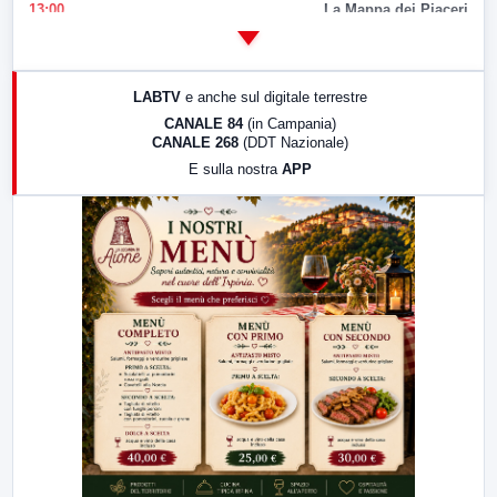
13:00
La Mappa dei Piaceri
14:00
LabNews
17:00
LabNews (replica)
LABTV
e anche sul digitale terrestre
18:30
Di Faccia e di Profilo (repliche)
CANALE 84
(in Campania)
CANALE 268
(DDT Nazionale)
19:30
LabNews (Diretta)
E sulla nostra
APP
21:00
Free Sport
23:00
LabNews (replica)