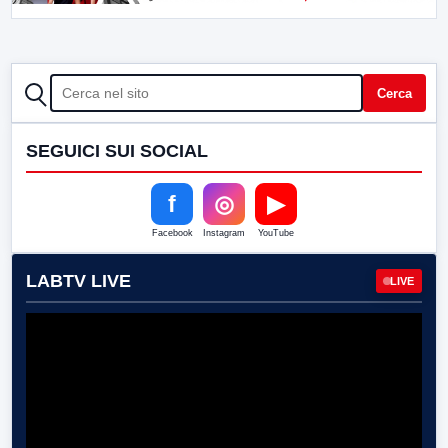
CERCA
Cerca
SEGUICI SUI SOCIAL
f
◎
▶
Facebook
Instagram
YouTube
LABTV LIVE
LIVE