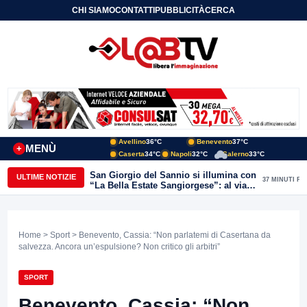
CHI SIAMO
CONTATTI
PUBBLICITÀ
CERCA
Avellino
36°C
Benevento
37°C
MENÙ
+
Caserta
34°C
Napoli
32°C
Salerno
33°C
San Giorgio del Sannio si illumina con
ULTIME NOTIZIE
37 MINUTI FA
“La Bella Estate Sangiorgese”: al via la
III edizione tra cultura, musica e grandi
ospiti
Home
>
Sport
> Benevento, Cassia: “Non parlatemi di Casertana da
salvezza. Ancora un’espulsione? Non critico gli arbitri”
SPORT
Benevento, Cassia: “Non