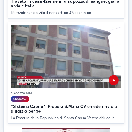
Trovato in casa 42enne in una pozza di sangue, giallo
a viale Italia
Ritrovato senza vita il corpo di un 42enne in un...
▶
6 AGOSTO 2026
CRONACA
"Sistema Caprio", Procura S.Maria CV chiede rinvio a
giudizio per 54
La Procura della Repubblica di Santa Capua Vetere chiude le...