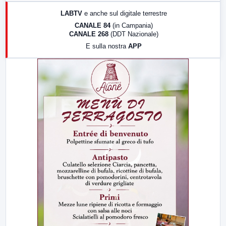
17:00
LabNews (replica)
LABTV
e anche sul digitale terrestre
18:30
Di Faccia e di Profilo (repliche)
CANALE 84
(in Campania)
CANALE 268
(DDT Nazionale)
19:30
LabNews (Diretta)
E sulla nostra
APP
21:00
Free Sport
23:00
LabNews (replica)